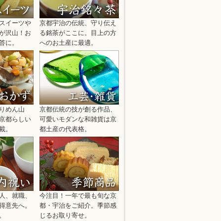
をつくる「上尾製菓」のご紹介をスタート
スイーツや
京都宇治の伝統、守り伝え
が沢山！お
る銘茶がここに。目上の方
答に。
へのお土産に最適。
間中のご発送対応日程や、当サイトのお問
での発送受付は多数の名店が4月24日ご
てもご発送出来ない場合があります）一部
「ありがとう」を添えて贈りたい宇治の銘菓
りめん山
京都伝統の技が創る作品、
京都らしい
可愛いモダンな和雑貨は京
業・入学のお祝い、ご異動のご挨拶など、
載。
都土産の代表格。
けます。この機会にぜひお試しくださいま
気圧の影響により、お荷物のお届けに遅延
す。該当地域においては指定日通りにお届
人、就職、
今注目！一年で最も旬な京
道、東北地方への発送においてお荷物の配
得意先へ。
都・宇治をご紹介。季節感
いたします。該当地域、及び今後の天候次
。
じるお取り寄せ。
ので、何卒ご了承下さいませ。