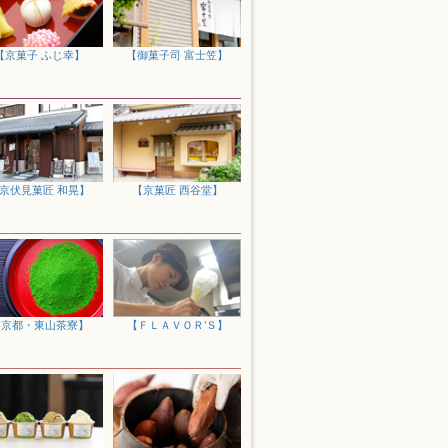
感謝と長寿の願いを込めて、京都・宇治の
【京菓子 ふじ幸】
【御菓子司 富士笠】
や抹茶スイーツ、老舗が作る逸品など人気
にもオススメですので、是非ご利用くださ
したシステムメンテナンスが終了し、本日
りませんでした。お中元にもお得な送料無
ださい。
京伏見菓匠 和晃】
【京菓匠 西谷堂】
り、システムバージョンアップのためのメン
前にいただきましたご注文につきまして
せ。再開後はよりお客様に快適にお買い物
の程お願い申し上げます。
ツや老舗の逸品など、お取り寄せやご贈答
【京都・東山茶寮】
【ＦＬＡＶＯＲ’Ｓ】
まメディアでのご紹介によりご注文が殺到
す。ご入金順にご発送となりますので何卒
ていただく可能性がございます。