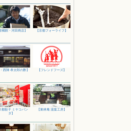
りを詰め込んだクッキー缶、宇治茶のフィ
いなしのお品です！
柑橘館・河田商店】
【京都フォーライフ】
感謝の気持ちを込めて。京都・宇治の銘店
くださいませ。
銘菓の数々をどうぞご堪能くださいませ。
27日～9月1日の期間において、道路状況
中においては指定日通りにお届けできない
・西陣 孝太郎の酢】
【フレンドフーズ】
川急便HPよりお問い合わせ番号にてご確
を焙煎したパウダーを商品化した世界初の『ロ
良い京の伝統的な銘菓や和菓子、雑貨など
京都餃子 ミヤコパン
【巣林庵 湯葉工房】
くださいませ。
ダ】
茶や定番のお菓子が勢ぞろい！夏休みの京
ご利用ください。