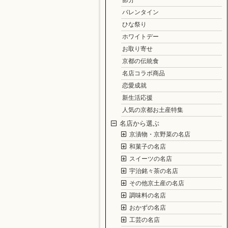
節分
バレンタイン
ひな祭り
ホワイトデー
お取り寄せ
京都の伝統食
名店コラボ商品
恋愛成就
新生活応援
人気の京都お土産特集
名店から選ぶ
京漬物・京野菜の名店
和菓子の名店
スイーツの名店
宇治銘々茶の名店
その他京土産の名店
調味料の名店
おかずの名店
工芸の名店