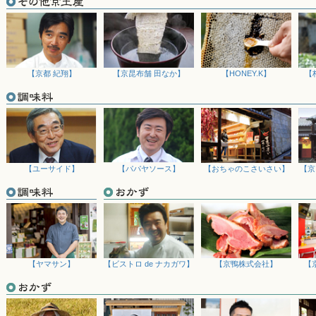
ずしいお漬物をぜひお試し下さいませ。
2024/09/25
ショコラと焼菓子の専門店「アトリエルージュ」の新商品、和のこだわ
ナンシェを販売開始致しました。お手土産にもきっと喜ばれること間違
2024/09/17
【京都 紀翔】
【京昆布舗 田なか】
【HONEY.K】
【
「お歳暮特集ページ」を公開いたしました。お世話になった方に一年の
こだわりの逸品を多数ご用意いたしましたので、この機会にぜひご利用
2024/08/30
「京伏見菓匠 和晃」のご紹介をスタートいたしました。伏見生まれの
2024/08/27
【天候不良による配送停止・遅延につきまして】台風10号の影響で、8月
の悪化やお荷物引き受けの停止や大幅な配送遅延が予想されます。期間
【ユーサイド】
【パパヤソース】
【おちゃのこさいさい】
【京
場合がございますので、何卒ご了承下さいませ。配送状況の確認は、佐
認下さいませ。
2024/08/23
MATCHA ROASTERYのご紹介をスタートしました！一番茶の茶葉
ースト抹茶』の風味をどうぞお楽しみください。
2024/08/21
「敬老の日特集」を公開しました。今年は9月16日が敬老の日。縁起の
【ヤマサン】
【ビストロ de ナカガワ】
【京鴨株式会社】
【
を取り揃えました。日頃の感謝の気持ち込めたプレゼントにぜひご利用
2024/07/23
『観光地で選ばれる京都お土産特集』を公開しました。京都・宇治の銘
都・宇治観光の事前リサーチやお土産のご配送にも便利ですので、ぜひ