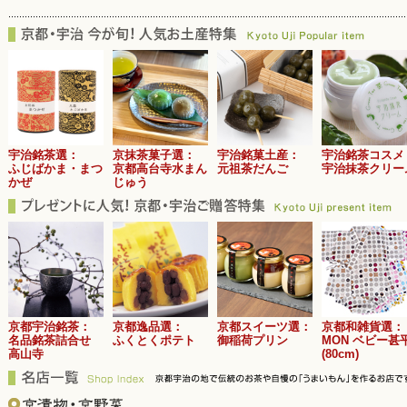
2026/01/09
「バレンタイン特集」をスタートしました。本場ならではの香り高い抹
治の上質な逸品を厳選しました。大切な方への贈り物にぜひご利用くだ
2026/01/05
新年あけましておめでとうございます。旧年中は京都宇治土産.comを
た。本年も皆様に、京都・宇治ならではの魅力ある御品をお届けできる
す。年末年始期間にいただいたご注文は本日より順次ご発送の準備を再
2025/12/26
本年もご愛顧いただき、誠にありがとうございました。どうぞ良いお年を
宇治銘茶選：
京抹茶菓子選：
宇治銘菓土産：
宇治銘茶コスメ
ふじばかま・まつ
京都高台寺水まん
元祖茶だんご
宇治抹茶クリー
了後～1月4日まで、当サイトの窓口は休業になります。インターネット
かぜ
じゅう
日以降のご確認となりますので、何卒ご了承くださいませ。
2025/12/26
【販売終了】「鹿背山の富有柿」を販売開始いたしました。今年は粒が小
す。12月24日までのご販売となります。この機会に是非ご賞味ください
2025/12/10
「年末年始休業のご案内」を公開しました。年末年始の窓口対応や、各
らからご覧ください。年内発送受付は多数の名店が12月22日ご入金分ま
ごとに対応が異なるため、配達指定日を選択いただいてもご発送出来な
京都宇治銘茶：
京都逸品選：
京都スイーツ選：
京都和雑貨選：
2025/11/30
名品銘茶詰合せ
ふくとくポテト
御稲荷プリン
MON ベビー甚
物量増加に伴うお荷物の遅延について：現在、佐川急便では大幅に物量
高山寺
(80cm)
に遅れが生じております。 お届け日時をご指定いただいている場合で
にはご迷惑をおかけしますが、何卒ご了承いただけますよう宜しくお願
2025/11/05