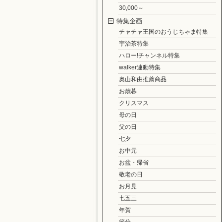
30,000～
特集企画
チャチャ王国のおうじちゃま特集
宇治茶特集
ハロー!チャンネル特集
walker連動特集
奥山和由推薦商品
お歳暮
クリスマス
母の日
父の日
七夕
お中元
お盆・帰省
敬老の日
お月見
七五三
年賀