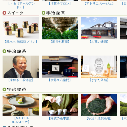
「三昇堂小倉」の商品につきまして、本店改装工事により6月末まで一
【ｒ＆（アールアン
【洋菓子マロン】
【アトリエ ルージュ】
【日
す。みなさまにはご迷惑をおかけいたしますが何卒よろしくお願い申し
ド）】
2025/05/23
【和菓子いけだ】の商品をご注文いただきました方につきまして、ただ
到しておりますため、お届けまでに約2ヶ月程度お時間をいただいてお
何卒ご理解をお願いいたします。今後の注文状況では更にお時間を頂戴
2025/05/13
「父の日特集」を公開いたしました。今年の父の日は6月15日。頑張る
【風水木‐御稲荷プリン】
【堀井七茗園】
【お茶の通圓】
都・宇治こだわりのグルメや雑貨、お酒の肴などをピックアップしまし
2025/04/02
『母の日特集2025』を公開しました。今年の母の日は5月11日。「あ
のプレゼントはいかがですか？新商品も取り揃えておりますので、ぜひ
2025/02/17
「ホワイトデー特集」を公開いたしました。バレンタインのお返しやプ
雑貨など、こだわりの逸品をご用意しましたので、ぜひご覧ください。
【京銘茶 茶游堂】
【伊藤久右衛門】
【ますだ茶舗】
2025/01/10
「バレンタイン特集」をスタートしました。厳選した本場宇治の抹茶チ
勢揃い！この機会にぜひご覧くださいませ。
2024/11/05
毎年ご好評の『送料無料キャンペーン』をスタート。お歳暮などのご贈
メ、本場の宇治茶スイーツなどがお得にご利用いただけます。年末年始
【MATCHA
【舞妓の茶本舗】
【宇治田原製茶場】
【京
2024/11/01
ROASTERY】
「おつけもの処 京都 丸漬」のご紹介をスタートしました！季節限定