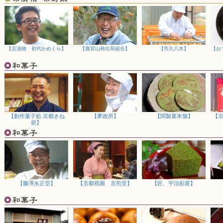
「お歳暮特集ページ」を公開いたしました。一年の感謝を込めて贈る季
店こだわりの抹茶スイーツや京漬物など、多彩なギフトを取り揃えてお
いませ。
2025/11/05
「京かすてら匠 三源庵」のご紹介をスタートしました。古都京都で人
【京漬物 初代かめくら】
【鹿背山柿出荷組合】
【市久八木】
【お
能ください。
2025/11/05
11月5日から11月25日まで、毎冬大好評をいただく「全品送料無料キ
せでも、お歳暮などの遠方へのご贈答でも、無料会員様はすべての商品
の機会にご利用ください。
2025/10/23
合同会社クワトロより、チャチャ王国のおうじちゃまグッズ「蓄光スポ
【創作菓子処 京都きね
【夢政所】
【関製菓本舗】
【
ルダーストラップ」2点を販売開始いたしました。かわいくて便利なグ
箭】
2025/10/08
下鴨茶寮の「料亭のぶりしゃぶ鍋」他新商品3点を販売開始いたしまし
としても人気の御品をぜひご賞味ください
2025/09/19
京都宇治で人気の「つぼ焼き芋SoGa屋」の商品を販売開始いたしまし
蜜たっぷりの味わいをぜひお試しください。
【藤澤永正堂】
【京都祇園 京煎堂】
【匠、宇治彩菜】
2025/09/16
下鴨茶寮の「おせち」の予約販売を開始しました。伝統の"和おせち"、北
をご紹介。数量限定となりますので、お早めにお申込くださいませ。
2025/08/18