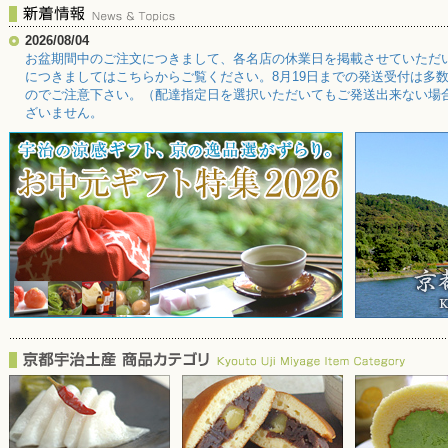
2026/08/04
お盆期間中のご注文につきまして、各名店の休業日を掲載させていただ
につきましてはこちらからご覧ください。8月19日までの発送受付は多数
のでご注意下さい。（配達指定日を選択いただいてもご発送出来ない場
ざいません。
2026/07/31
【令和8年熊本地震に伴うお荷物のお届けにつきまして】この度の「令和
方々に心よりお見舞いを申し上げます。 現在、地震の影響により、九
おります。 お客さまには大変ご迷惑をおかけしますが、何卒ご了承の
川急便HPよりご確認くださいませ。
2026/07/01
【送料無料キャンペーン】期間限定で開催中です！お中元の贈り物やお
銘店こだわりのギフトセットなどが勢揃い！お得なこの機会にご利用く
2026/06/22
『お中元特集2026』を公開！今年は魅力的な新商品も増えました。本
大切な方へのご贈答や夏のお取り寄せにぜひご利用ください。
2026/05/11
「父の日特集」を公開しました。今年の父の日は6月21日。頑張るお父
味しい逸品やスイーツなど、喜ばれる贈り物がきっと見つかります。ぜ
2026/05/01
「宇治新茶特集2026」を公開！八十八夜を迎え、香り高い新茶の季節
と香りを、お取り寄せでぜひご堪能ください。