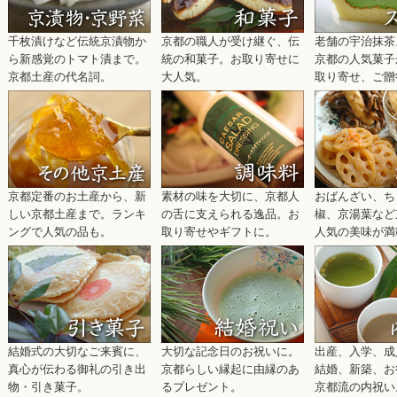
2026/04/20
「可愛い」「キレイ」、お味はもちろん見た目にも鮮やかな創作和菓子
千枚漬けなど伝統京漬物か
京都の職人が受け継ぐ、伝
老舗の宇治抹茶
しました。お取り寄せやお手土産にもぜひご利用くださいませ。
ら新感覚のトマト漬まで。
統の和菓子。お取り寄せに
京都の人気菓子
2026/04/20
京都土産の代名詞。
大人気。
取り寄せ、ご贈
「ゴールデンウイーク休業のご案内」を公開しました。各名店ごとの期
い合わせ等ご対応日程につきましてはこちらからご覧ください。5月9日ま
入金分までとなりますのでご注意下さい。（配達指定日を選択いただい
名店はこの限りではございません。
2026/04/01
『母の日特集2026』を公開しました。今年は5月10日が母の日です。
や人気スイーツが勢揃い！大切な方への贈り物にどうぞ。
京都定番のお土産から、新
素材の味を大切に、京都人
おばんざい、ち
2026/03/19
しい京都土産まで。ランキ
の舌に支えられる逸品。お
椒、京湯葉など
無料会員様限定『送料無料キャンペーン』開催中！ご旅行のお土産や卒
ングで人気の品も。
取り寄せやギフトに。
人気の美味が満
京都の銘菓やグルメ、本場の宇治茶スイーツなどがお得にご利用いただ
せ
2026/03/05
【天候不良に伴う配送への影響について】北海道において大雪および低
が生じております。詳しくは佐川急便HPよりご確認をお願いいたしま
けできない場合がございますので、何卒ご了承下さいませ。
2026/02/02
結婚式の大切なご来賓に、
大切な記念日のお祝いに。
出産、入学、成
【寒波の影響による配送遅延につきまして】現在大雪等の影響で、北海
真心が伝わる御礼の引き出
京都らしい縁起に由縁のあ
結婚、新築、お
送遅延が発生しております。詳しくは佐川急便HPよりご確認をお願い
物・引き菓子。
るプレゼント。
京都流の内祝い
第では他地域においても指定日通りにお届けできない場合がございます