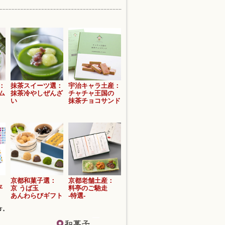
茶チョコや本格派スイーツなど、京都・宇
さい。
ご愛顧いただき、誠に有難うございまし
よう、スタッフ一同取り組んでまいりま
開させていただきます。
お迎えくださいませ。12月26日営業終
：
抹茶スイーツ選：
宇治キャラ土産：
ム
抹茶冷やしぜんざ
チャチャ王国の
でのご注文・お問い合わせは、来年1月5
い
抹茶チョコサンド
さく赤Mと赤L、青Lのみの販売となりま
ませ。
名店ごとのご発送対応につきましてはこち
でとなりますのでご注意下さい。(各名店
い場合がございます）
京都和菓子選：
京都老舗土産：
平
京 うば玉
料亭のご馳走
が増加しており、全国的にお荷物のお届け
あんわらびギフト
-特選-
も、遅延する可能性がございます。お客様
い申し上げます。