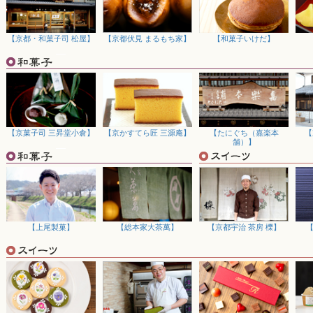
「敬老の日特集」を公開しました。今年は9月15日が敬老の日。日頃の
銘菓や和雑貨など、ご贈答に喜ばれるお品を取り揃えました。
2025/07/16
【京都・和菓子司 松屋】
【京都伏見 まるもち家】
【和菓子いけだ】
『観光地で選ばれる京都お土産特集』を公開しました。定番の宇治銘茶
の商品を集めました。手荷物を減らして旅行を楽しみたい！といった方
い。
2025/07/11
【サイトメンテナンス終了のお知らせ】６月２６日より実施しておりま
よりサイトを公開いたしました。 期間中はご不便をおかけし申し訳あ
料キャンペーンを、 7月31日まで実施しておりますので、ぜひご利用く
【京菓子司 三昇堂小倉】
【京かすてら匠 三源庵】
【たにぐち（嘉楽本
【
舗）】
2025/06/25
【サイトメンテナンスのお知らせ】京都宇治土産.comでは6月26日よ
テナンスを行います。再開予定は7月7日頃を予定致しております。期間
は、正常に配送の手続きなどさせていただきますので、ご安心下さいま
をいただけるよう、スタッフ一同努力してまいりますので、何卒ご理解
2025/06/24
『お中元特集2025』を公開しました。今、話題の京都・宇治のスイー
【上尾製菓】
【総本家大茶萬】
【京都宇治 茶房 櫟】
にオススメの商品を取り揃えておりますので、ぜひご利用ください。
2025/06/23
【HONEY.K】の商品をご注文いただきました方につきまして、ただい
しておりますため、通常よりもお届けまでにお時間をいただいておりま
ご理解をお願いいたします。今後の注文状況では更にお時間を頂戴させ
2025/06/09