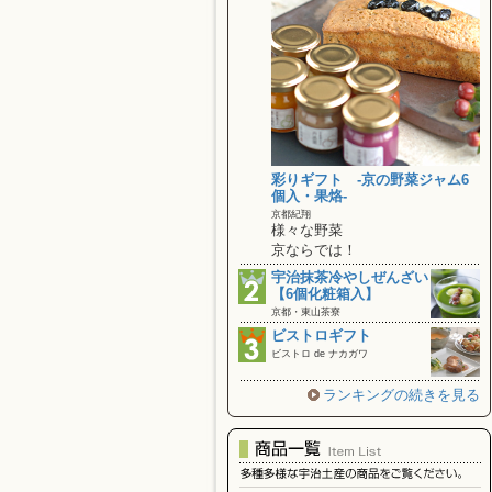
彩りギフト ‐京の野菜ジャム6
個入・果烙‐
京都紀翔
様々な野菜
京ならでは！
宇治抹茶冷やしぜんざい
【6個化粧箱入】
京都・東山茶寮
ビストロギフト
ビストロ de ナカガワ
ランキングの続きを見る