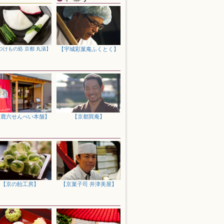
節のご挨拶にぴったりな、京都・宇治の銘
りますので、この機会にぜひご利用くださ
気のカステラ専門店の味わいをどうぞご堪
つけもの処 京都 丸漬】
【宇城彩菓庵ふくとく】
ャンペーン」を開催！ひと品からのお取り寄
が送料無料でご利用いただけます。ぜひこ
ーツキーホルダー」「スマートフォンショ
京鹿六せんべい本舗】
【京都巽庵】
ッズ、ぜひご覧ください
た。これからの季節にもぴったり、ギフト
た。数時間かけてじっくりつぼ焼きした、
【京の飴工房】
【京菓子司 井津美屋】
海道の海の贅との"コラボおせち"の二種