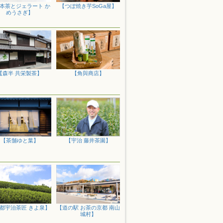
時受注及び出荷を停止させていただきま
本茶とジェラート か
【つぼ焼き芋SoGa屋】
上げます。
めうさぎ】
いまメディアでのご紹介によりご注文が殺
ります。ご入金順にご発送となりますので
させていただく可能性がございます。
お父さんへの感謝の気持ちを込めて。京
【森半 共栄製茶】
【角與商店】
たので、ぜひご利用ください。
りがとう」の言葉と共に、京都宇治ならでは
ご利用ください。
レゼントにぴったりの宇治茶スイーツや和
【茶舗ゆと葉】
【宇治 藤井茶園】
ョコレートや人気店のこだわりスイーツが
答機会も多いこの季節、京都の銘菓やグル
のご用途の早期予約にもご利用ください。
都宇治茶匠 きよ泉】
【道の駅 お茶の京都 南山
城村】
、京都の味覚千枚漬のセットなど、みずみ