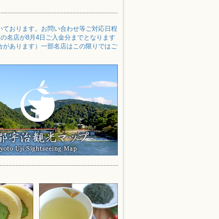
いております。お問い合わせ等ご対応日程
の名店が8月4日ご入金分までとなります
合があります）一部名店はこの限りではご
8年熊本地震」により被災されたすべての
州地域へのお荷物のお届けに遅れが生じて
ほど宜しくお願い申し上げます。詳細は佐
取り寄せにおすすめな宇治抹茶スイーツや
ださいませ。
場宇治の抹茶スイーツや老舗の逸品など、
さんに「ありがとう」を。京都・宇治の美
ひご覧ください。
がきました。本場宇治ならではの珠玉の味