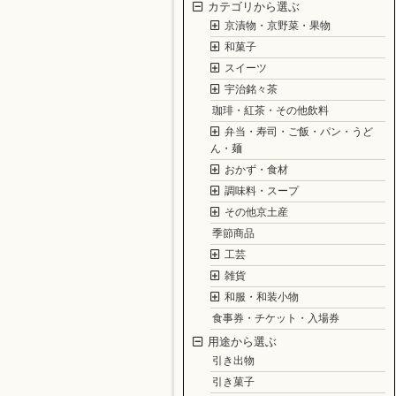
カテゴリから選ぶ
京漬物・京野菜・果物
和菓子
スイーツ
宇治銘々茶
珈琲・紅茶・その他飲料
弁当・寿司・ご飯・パン・うど
ん・麺
おかず・食材
調味料・スープ
その他京土産
季節商品
工芸
雑貨
和服・和装小物
食事券・チケット・入場券
用途から選ぶ
引き出物
引き菓子