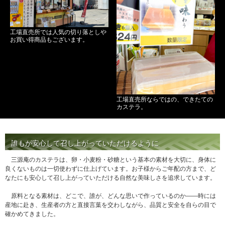
工場直売所では人気の切り落としや
お買い得商品もございます。
工場直売所ならではの、できたての
カステラ。
誰もが安心して召し上がっていただけるように
三源庵のカステラは、卵・小麦粉・砂糖という基本の素材を大切に、身体に
良くないものは一切使わずに仕上げています。お子様からご年配の方まで、ど
なたにも安心して召し上がっていただける自然な美味しさを追求しています。
原料となる素材は、どこで、誰が、どんな思いで作っているのか――時には
産地に赴き、生産者の方と直接言葉を交わしながら、品質と安全を自らの目で
確かめてきました。