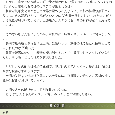
しかし、京都という職人の町で受け継がれる“上質を極める文化”をもってすれ
ば、きっと京都ならではのカステラが生まれるはず。
和食が無形文化遺産として世界に認められたように、京都の料理や菓子づく
りには、火の温度ひとつ、混ぜ方ひとつにも“今日一番おいしいものをつくる”と
いう気概が息づいています。三源庵のカステラにも、その精神が脈々と流れて
います。
その想いをかたちにしたのが、看板商品「特選カステラ 五山（ござん）」で
す。
長崎で最高級とされる「五三焼」に倣いつつ、京都の地で新たな挑戦として
生まれたのが“五山”です。
卵黄を贅沢に使い、小麦粉を極力減らすことで、濃厚でしっとりしていなが
らも、もっちりとした弾力を実現しました。
ただし、その配合は極めて繊細で、卵だけの力でふっくらと焼き上げるには
高度な技術が求められます。
一切の妥協なく仕上げた五山カステラには、京都職人の誇りと、素材の持つ
豊かな旨みが息づいています。
大切な方への贈り物に、特別な日のおやつに。
どうぞ“ほんまもんのカステラ”を、ゆっくりとご堪能ください。
店名