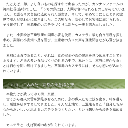
たとえば、卵。より良いものを探す中で出会ったのが、カンナンファームの
河南社長(当時)でした。「うちの鶏には、人間が食べられるものしか与えていま
せん」と語るその言葉に込められた誠実さ。そして、初めて口にしたときの濃
厚で澄んだ味わいに驚きました。この卵なら、安心してお客様に届けられる。
そう確信して、三源庵のカステラづくりは新たな一歩を踏み出しました。
また、小麦粉は三重県産の国産小麦を使用。カステラに最も合う品種を探し
求め、実際に小麦畑へ足を運び、生産者の方々の声を直接聞きながら選び抜き
ました。
素材に正直であること。それは、食の安全や真の健康を見つめ直すことでも
あります。矛盾の多い食品づくりの世界の中で、私たちは「本当に豊かな食」
とは何かを問い続けてきました。三源庵のカステラには、そんな想いが込めら
れています。
「五山」に込めた、京都の美意識と技
本物だけが残ってゆく街、京都。
古くから都人の舌を満足させるために、京の職人たちは技を磨き、粋を凝ら
し、感性を研ぎすませてきました。そんな土地で、三源庵もまた「自分たちが
心からおいしいと思えるカステラをつくりたい」という想いから歩みを始めま
した。
カステラといえば長崎の名が知られています。