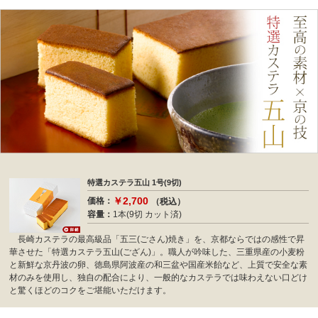
特選カステラ五山 1号(9切)
￥2,700
価格：
（税込）
容量：
1本(9切 カット済)
長崎カステラの最高級品「五三(ごさん)焼き」を、京都ならではの感性で昇
華させた「特選カステラ五山(ござん)」。職人が吟味した、三重県産の小麦粉
と新鮮な京丹波の卵、徳島県阿波産の和三盆や国産米飴など、上質で安全な素
材のみを使用し、独自の配合により、一般的なカステラでは味わえない口どけ
と驚くほどのコクをご堪能いただけます。