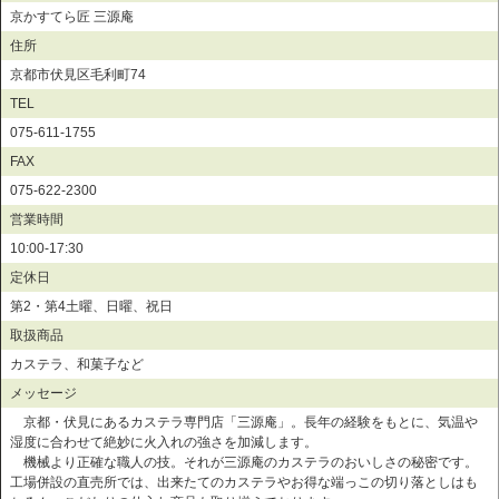
京かすてら匠 三源庵
住所
京都市伏見区毛利町74
TEL
075-611-1755
FAX
075-622-2300
営業時間
10:00-17:30
定休日
第2・第4土曜、日曜、祝日
取扱商品
カステラ、和菓子など
メッセージ
京都・伏見にあるカステラ専門店「三源庵」。長年の経験をもとに、気温や
湿度に合わせて絶妙に火入れの強さを加減します。
機械より正確な職人の技。それが三源庵のカステラのおいしさの秘密です。
工場併設の直売所では、出来たてのカステラやお得な端っこの切り落としはも