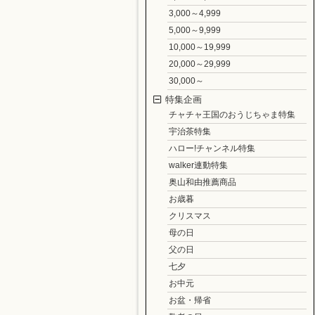
3,000～4,999
5,000～9,999
10,000～19,999
20,000～29,999
30,000～
特集企画
チャチャ王国のおうじちゃま特集
宇治茶特集
ハロー!チャンネル特集
walker連動特集
奥山和由推薦商品
お歳暮
クリスマス
母の日
父の日
七夕
お中元
お盆・帰省