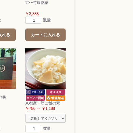
京〜竹取物語
￥3,888
量
数量
入れる
カートに入れる
げ袋
京都産・筍ご飯の素
￥756 ～ ￥1,188
量
数量