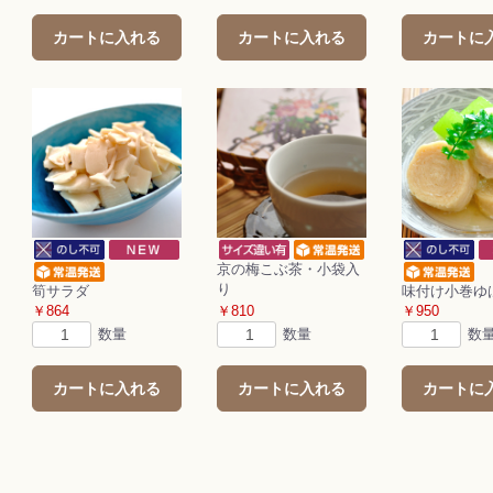
カートに入れる
カートに入れる
カートに
京の梅こぶ茶・小袋入
り
筍サラダ
味付け小巻ゆ
￥864
￥810
￥950
数量
数量
数
カートに入れる
カートに入れる
カートに