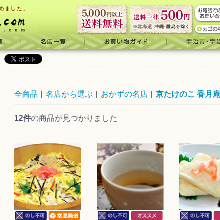
全商品
|
名店から選ぶ
|
おかずの名店
|
京たけのこ 香月
12件
の商品が見つかりました