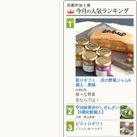
彩りギフト ‐京の野菜ジャム6
個入・果烙‐
京都紀翔
様々な野菜
京ならでは！
宇治抹茶冷やしぜんざい
【6個化粧箱入】
京都・東山茶寮
ビストロギフト
ビストロ de ナカガワ