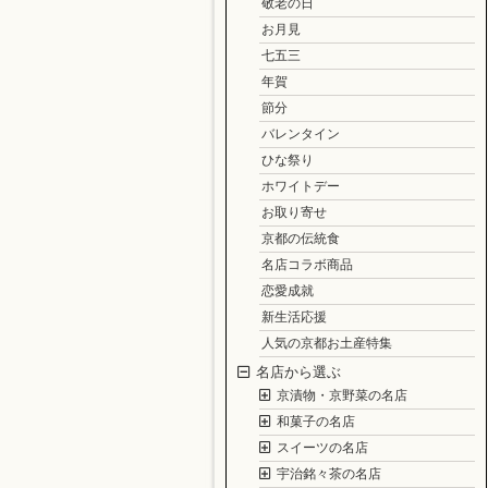
敬老の日
お月見
七五三
年賀
節分
バレンタイン
ひな祭り
ホワイトデー
お取り寄せ
京都の伝統食
名店コラボ商品
恋愛成就
新生活応援
人気の京都お土産特集
名店から選ぶ
京漬物・京野菜の名店
和菓子の名店
スイーツの名店
宇治銘々茶の名店