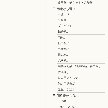
食事券・チケット・入場券
用途から選ぶ
引き出物
引き菓子
プチギフト
結婚祝い
内祝い
新築祝い
出産祝い
快気祝い
入学祝い
法要返礼品、粗供養品、香典返し
香典返し
法人用ノベルティ
法人用記念品
誕生日/記念日
価格帯から選ぶ
～999
1,000～2,999