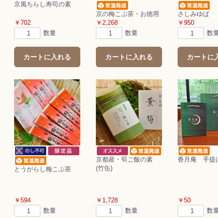
京風ちらし寿司の素
京の梅こぶ茶・お徳用
さしみゆば
￥702
￥2,268
￥950
数量
数量
数
カートに入れる
カートに入れる
カートに
京都産・筍ご飯の素
香月庵 手提
(竹缶)
とうがらし梅こぶ茶
￥594
￥1,728
￥50
数量
数量
数