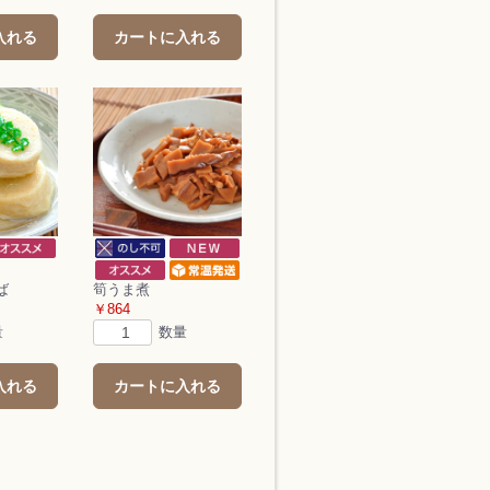
入れる
カートに入れる
ば
筍うま煮
￥864
量
数量
入れる
カートに入れる