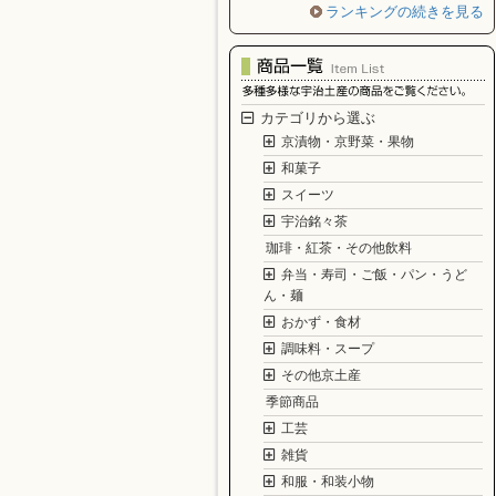
ランキングの続きを見る
カテゴリから選ぶ
京漬物・京野菜・果物
和菓子
スイーツ
宇治銘々茶
珈琲・紅茶・その他飲料
弁当・寿司・ご飯・パン・うど
ん・麺
おかず・食材
調味料・スープ
その他京土産
季節商品
工芸
雑貨
和服・和装小物