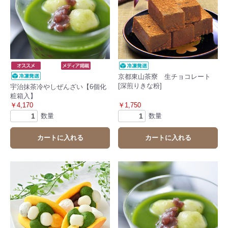
京都東山茶寮 生チョコレート
[深煎りきな粉]
宇治抹茶冷やしぜんざい【6個化
粧箱入】
￥4,170
￥1,750
数量
数量
カートに入れる
カートに入れる