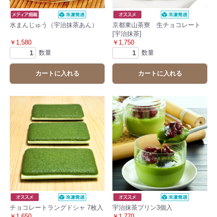
水まんじゅう（宇治抹茶あん）
京都東山茶寮 生チョコレート
[宇治抹茶]
￥1,580
￥1,750
数量
数量
カートに入れる
カートに入れる
チョコレートラングドシャ 7枚入
宇治抹茶プリン3個入
￥1,650
￥1,770