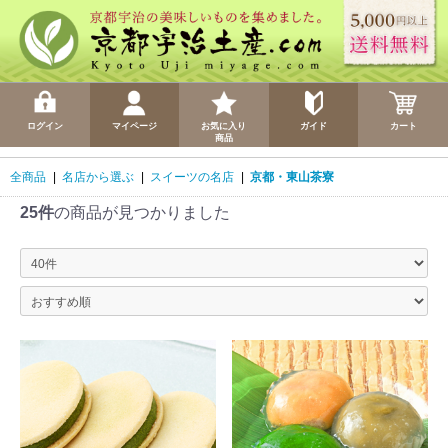
ログイン
マイページ
お気に入り
ガイド
カート
商品
全商品
|
名店から選ぶ
|
スイーツの名店
|
京都・東山茶寮
25件
の商品が見つかりました