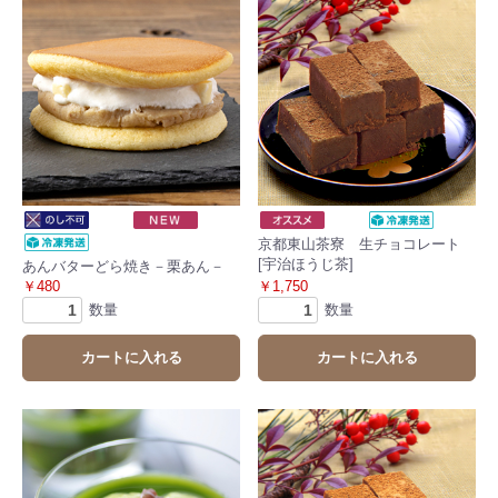
京都東山茶寮 生チョコレート
[宇治ほうじ茶]
あんバターどら焼き－栗あん－
￥480
￥1,750
数量
数量
カートに入れる
カートに入れる