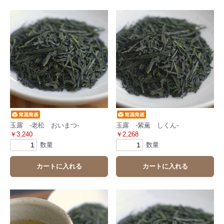
玉露 -老松 おいまつ-
玉露 -紫薫 しくん-
￥3,240
￥2,268
数量
数量
カートに入れる
カートに入れる