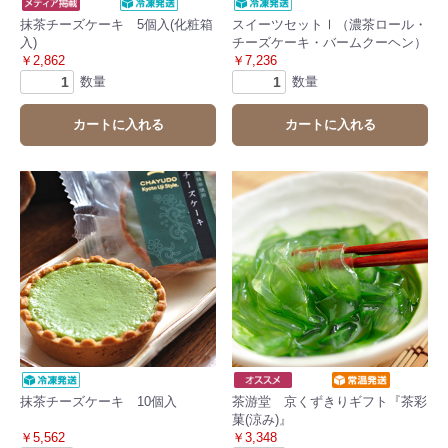
抹茶チーズケーキ 5個入(化粧箱
スイーツセットⅠ（濃茶ロール・
入)
チーズケーキ・バームクーヘン）
￥2,862
￥7,236
数量
数量
カートに入れる
カートに入れる
抹茶チーズケーキ 10個入
茶游堂 京くずきりギフト『茶彩
菓(涼み)』
￥5,562
￥3,348