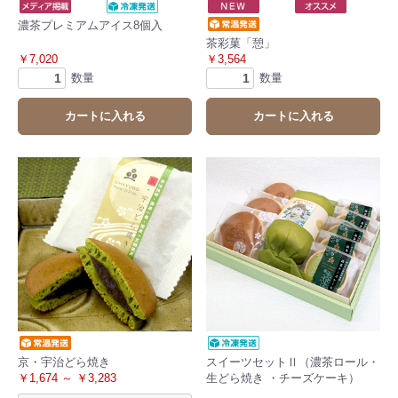
濃茶プレミアムアイス8個入
茶彩菓「憩」
￥7,020
￥3,564
数量
数量
カートに入れる
カートに入れる
京・宇治どら焼き
スイーツセットⅡ（濃茶ロール・
￥1,674 ～ ￥3,283
生どら焼き ・チーズケーキ）