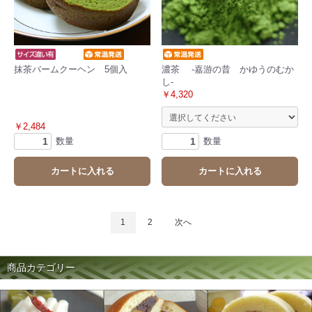
抹茶バームクーヘン 5個入
濃茶 -嘉游の昔 かゆうのむか
し-
￥4,320
￥2,484
数量
数量
カートに入れる
カートに入れる
1
2
次へ
商品カテゴリー