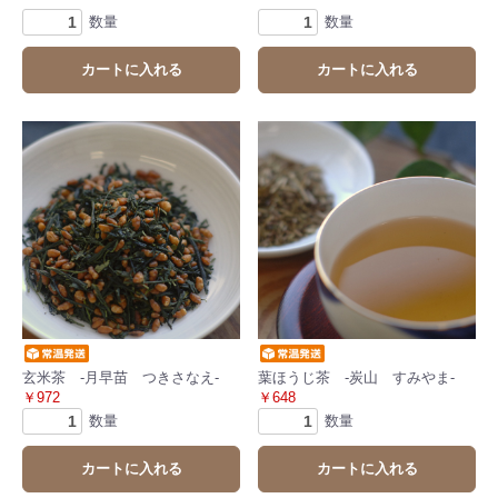
数量
数量
カートに入れる
カートに入れる
玄米茶 -月早苗 つきさなえ-
葉ほうじ茶 -炭山 すみやま-
￥972
￥648
数量
数量
カートに入れる
カートに入れる