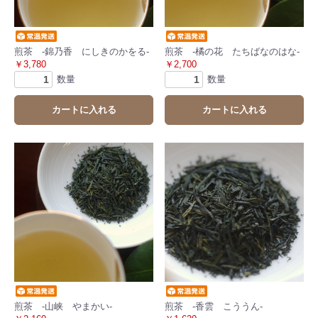
煎茶 -錦乃香 にしきのかをる-
煎茶 -橘の花 たちばなのはな-
￥3,780
￥2,700
数量
数量
カートに入れる
カートに入れる
煎茶 -山峡 やまかい-
煎茶 -香雲 こううん-