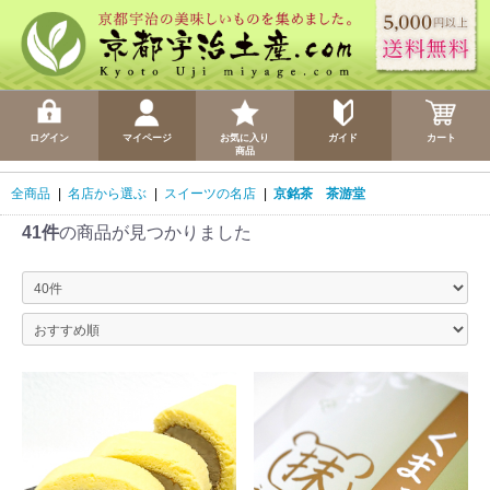
ログイン
マイページ
お気に入り
ガイド
カート
商品
全商品
|
名店から選ぶ
|
スイーツの名店
|
京銘茶 茶游堂
41件
の商品が見つかりました