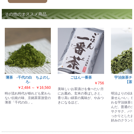
その他のオススメ商品
薄茶 -千代の白 ちよのし
ごはん一番茶
宇治抹茶チ
ろ-
【茶
￥756
￥2,484 ～ ￥16,560
美味しいお茶漬けを食べたい方
時が流れ時代が移れども変わら
にお薦め。玄米の香ばしさと、
明治よりの伝統
ない伝統の味、京銘茶茶游堂の
香り高い緑茶の風味が、やみつ
泉せんべい」を
薄茶「千代の白」。
きになるほど。
わる宇治抹茶チ
んだ、普通のク
サクサク、パリ
っかりとしたお
好みのクランチ