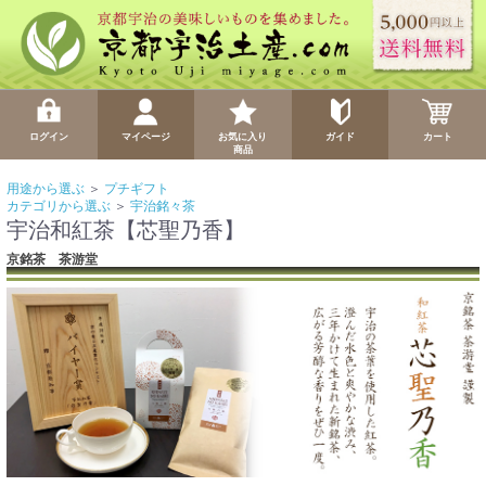
ログイン
マイページ
お気に入り
ガイド
カート
商品
用途から選ぶ
＞
プチギフト
カテゴリから選ぶ
＞
宇治銘々茶
宇治和紅茶【芯聖乃香】
京銘茶 茶游堂