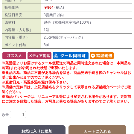
商品コード
uw-6
販売価格
￥864
(税込)
発送日目安
3営業日以内
原材料
緑茶（京都府東宇治産100％）
内容量（入り数）
1箱
内容量（重さ）
2.5g×6袋(ティーバッグ）
ポイント付与
8pt
※茶游堂よりお届けするクール便配送の商品と同時注文された場合は、本商品も
冷蔵(または冷凍)された状態で出荷いたします。
※食品の為、商品に不備がある場合を除き、商品発送手続き後のキャンセルはお
受け出来かねますのでご了承ください。
※直射日光・高温多湿を避け保存下さい。
※店舗の定休日は、上記店舗名をクリックして表示される店舗紹介ページでご確
認ください。
※商品パッケージは、リニューアル等により変更される場合があります。更新前
にご注文を頂戴した場合、お写真と異なる場合がありますのでご了承ください。
数量
お気に入りに追加
カートに入れる