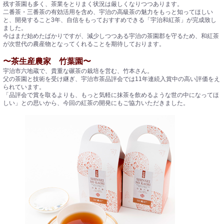
残す茶園も多く、茶業をとりまく状況は厳しくなりつつあります。
二番茶・三番茶の有効活用を含め、宇治の高級茶の魅力をもっと知ってほしい
と、開発すること3年、自信をもっておすすめできる「宇治和紅茶」が完成致し
ました。
今はまだ始めたばかりですが、減少しつつある宇治の茶園郡を守るため、和紅茶
が次世代の農産物となってくれることを期待しております。
〜茶生産農家 竹葉園〜
宇治市六地蔵で、貴重な碾茶の栽培を営む、竹本さん。
父の茶園と技術を受け継ぎ、宇治市茶品評会では11年連続入賞中の高い評価をえ
られています。
「品評会で賞を取るよりも、もっと気軽に抹茶を飲めるような世の中になってほ
しい」との思いから、今回の紅茶の開発にもご協力いただきました。