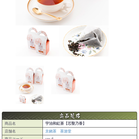
商品名
宇治和紅茶【芯聖乃香】
店舗名
京銘茶 茶游堂