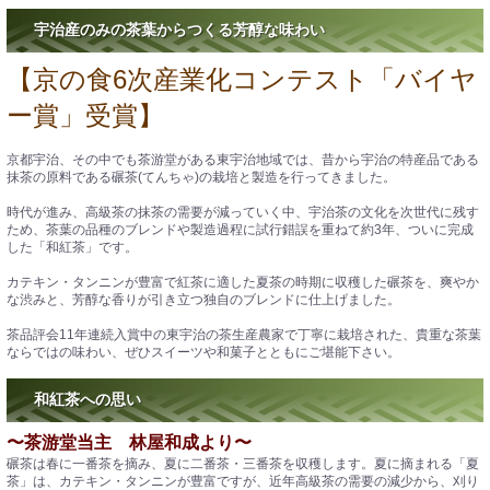
宇治産のみの茶葉からつくる芳醇な味わい
【京の食6次産業化コンテスト「バイヤ
ー賞」受賞】
京都宇治、その中でも茶游堂がある東宇治地域では、昔から宇治の特産品である
抹茶の原料である碾茶(てんちゃ)の栽培と製造を行ってきました。
時代が進み、高級茶の抹茶の需要が減っていく中、宇治茶の文化を次世代に残す
ため、茶葉の品種のブレンドや製造過程に試行錯誤を重ねて約3年、ついに完成
した「和紅茶」です。
カテキン・タンニンが豊富で紅茶に適した夏茶の時期に収穫した碾茶を、爽やか
な渋みと、芳醇な香りが引き立つ独自のブレンドに仕上げました。
茶品評会11年連続入賞中の東宇治の茶生産農家で丁寧に栽培された、貴重な茶葉
ならではの味わい、ぜひスイーツや和菓子とともにご堪能下さい。
和紅茶への思い
〜茶游堂当主 林屋和成より〜
碾茶は春に一番茶を摘み、夏に二番茶・三番茶を収穫します。夏に摘まれる「夏
茶」は、カテキン・タンニンが豊富ですが、近年高級茶の需要の減少から、刈り