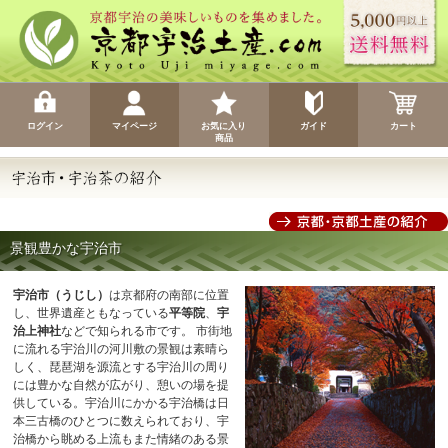
ログイン
マイページ
お気に入り
ガイド
カート
商品
景観豊かな宇治市
宇治市（うじし）
は京都府の南部に位置
し、世界遺産ともなっている
平等院
、
宇
治上神社
などで知られる市です。 市街地
に流れる宇治川の河川敷の景観は素晴ら
しく、琵琶湖を源流とする宇治川の周り
には豊かな自然が広がり、憩いの場を提
供している。宇治川にかかる宇治橋は日
本三古橋のひとつに数えられており、宇
治橋から眺める上流もまた情緒のある景