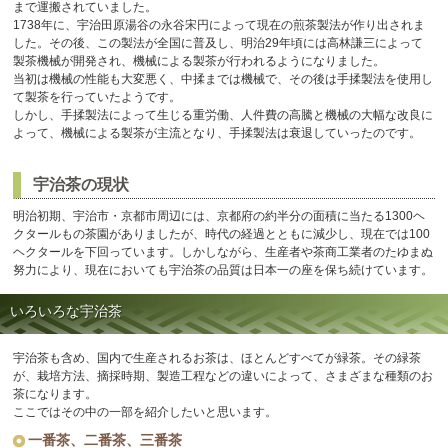
まで運搬されていました。
1738年に、宇治田原湯谷の永谷宋円によって現在の煎茶製法が作り出されま
した。その後、この製法が全国に普及し、明治29年頃には高林謙三によって
製茶機械が開発され、機械による製茶が行われるようになりました。
当初は機械の性能も大変悪く、中揉までは機械で、その後は手揉製法を使用し
て製茶を行っていたようです。
しかし、手揉製法によって生じる重労働、人件費の高騰と機械の大幅な改良に
よって、機械による製茶が主流となり、手揉製法は衰退していったのです。
宇治茶の現状
明治初期、宇治市・京都市周辺には、京都府の約半分の面積に当たる1300ヘ
クタールもの茶園がありましたが、時代の経過とともに減少し、現在では100
ヘクタールを下回っています。しかしながら、生産者や茶商工業者のたゆまぬ
努力により、現在においても宇治茶の品質は日本一の座を保ち続けています。
いろいろな宇治茶
宇治茶も含め、国内で生産されるお茶は、ほとんどすべてが緑茶。その緑茶
が、栽培方法、摘採時期、製造工程などの違いによって、さまざまな種類のお
茶になります。
ここではその中の一部を紹介したいと思います。
一番茶、二番茶、三番茶