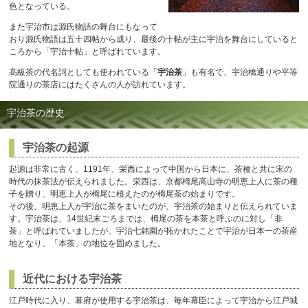
色となっている。
また宇治市は源氏物語の舞台にもなって
おり源氏物語は五十四帖から成り、最後の十帖が主に宇治を舞台にしていると
ころから「宇治十帖」と呼ばれています。
高級茶の代名詞としても使われている「
宇治茶
」も有名で、宇治橋通りや平等
院通りの茶店にはたくさんの人が訪れています。
宇治茶の歴史
宇治茶の起源
起源は非常に古く、1191年、栄西によって中国から日本に、茶種と共に宋の
時代の抹茶法が伝えられました。栄西は、京都栂尾高山寺の明恵上人に茶の種
子を贈り、明恵上人が栂尾に植えたのが栂尾茶の始まりです。
その後、明恵上人が宇治に茶をまいたのが、宇治茶の始まりと伝えられていま
す。宇治茶は、14世紀末ごろまでは、栂尾の茶を本茶と呼ぶのに対し「非
茶」と呼ばれていましたが、宇治七銘園が拓かれたことで宇治が日本一の茶産
地となり、「本茶」の地位を固めました。
近代における宇治茶
江戸時代に入り、幕府が使用する宇治茶は、毎年幕臣によって宇治から江戸城