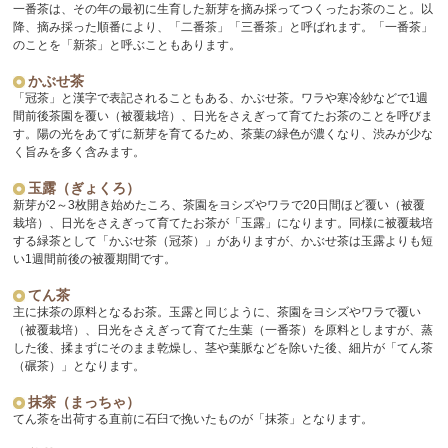
一番茶は、その年の最初に生育した新芽を摘み採ってつくったお茶のこと。以
降、摘み採った順番により、「二番茶」「三番茶」と呼ばれます。「一番茶」
のことを「新茶」と呼ぶこともあります。
かぶせ茶
「冠茶」と漢字で表記されることもある、かぶせ茶。ワラや寒冷紗などで1週
間前後茶園を覆い（被覆栽培）、日光をさえぎって育てたお茶のことを呼びま
す。陽の光をあてずに新芽を育てるため、茶葉の緑色が濃くなり、渋みが少な
く旨みを多く含みます。
玉露（ぎょくろ）
新芽が2～3枚開き始めたころ、茶園をヨシズやワラで20日間ほど覆い（被覆
栽培）、日光をさえぎって育てたお茶が「玉露」になります。同様に被覆栽培
する緑茶として「かぶせ茶（冠茶）」がありますが、かぶせ茶は玉露よりも短
い1週間前後の被覆期間です。
てん茶
主に抹茶の原料となるお茶。玉露と同じように、茶園をヨシズやワラで覆い
（被覆栽培）、日光をさえぎって育てた生葉（一番茶）を原料としますが、蒸
した後、揉まずにそのまま乾燥し、茎や葉脈などを除いた後、細片が「てん茶
（碾茶）」となります。
抹茶（まっちゃ）
てん茶を出荷する直前に石臼で挽いたものが「抹茶」となります。