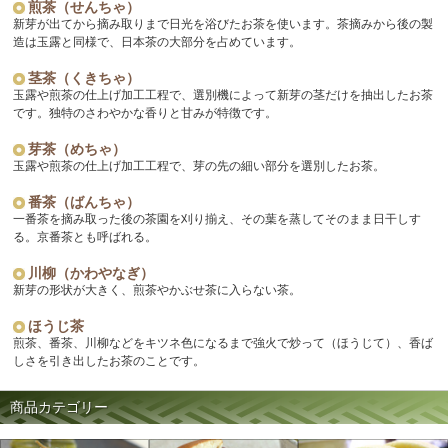
煎茶（せんちゃ）
新芽が出てから摘み取りまで日光を浴びたお茶を使います。茶摘みから後の製
造は玉露と同様で、日本茶の大部分を占めています。
茎茶（くきちゃ）
玉露や煎茶の仕上げ加工工程で、選別機によって新芽の茎だけを抽出したお茶
です。独特のさわやかな香りと甘みが特徴です。
芽茶（めちゃ）
玉露や煎茶の仕上げ加工工程で、芽の先の細い部分を選別したお茶。
番茶（ばんちゃ）
一番茶を摘み取った後の茶園を刈り揃え、その葉を蒸してそのまま日干しす
る。京番茶とも呼ばれる。
川柳（かわやなぎ）
新芽の形状が大きく、煎茶やかぶせ茶に入らない茶。
ほうじ茶
煎茶、番茶、川柳などをキツネ色になるまで強火で炒って（ほうじて）、香ば
しさを引き出したお茶のことです。
商品カテゴリー