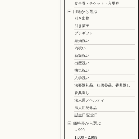
食事券・チケット・入場券
用途から選ぶ
引き出物
引き菓子
プチギフト
結婚祝い
内祝い
新築祝い
出産祝い
快気祝い
入学祝い
法要返礼品、粗供養品、香典返し
香典返し
法人用ノベルティ
法人用記念品
誕生日/記念日
価格帯から選ぶ
～999
1,000～2,999