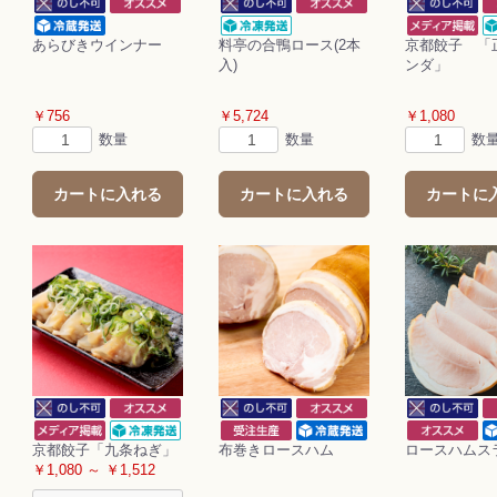
あらびきウインナー
料亭の合鴨ロース(2本
京都餃子 「
入)
ンダ」
￥756
￥5,724
￥1,080
数量
数量
数
カートに入れる
カートに入れる
カートに
京都餃子「九条ねぎ」
布巻きロースハム
ロースハムス
￥1,080 ～ ￥1,512