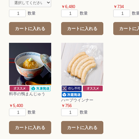
お買い物を続ける
カートへ進む
￥6,480
￥734
数量
数量
数
カートに入れる
カートに入れる
カートに
料亭の鴨まんじゅう
ハーブウインナー
￥5,400
￥756
数量
数量
カートに入れる
カートに入れる