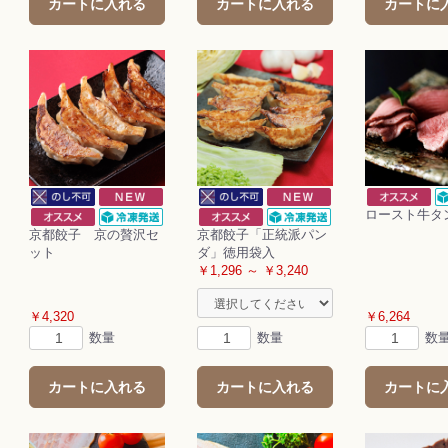
カートに入れる
カートに入れる
カートに
ロースト牛タ
京都餃子 京の贅沢セ
京都餃子「正統派パン
ット
ダ」徳用袋入
￥1,296 ～ ￥3,240
￥4,320
￥6,264
数量
数量
数
カートに入れる
カートに入れる
カートに