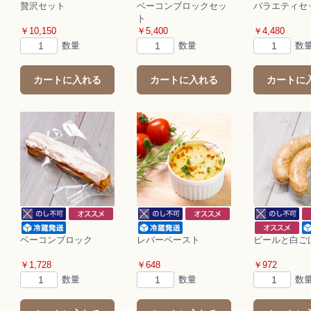
贅沢セット
ベーコンブロックセッ
バラエティセ
ト
￥10,150
￥5,400
￥4,480
数量
数量
数
カートに入れる
カートに入れる
カートに
ベーコンブロック
レバーペースト
ビールと白ご
￥1,728
￥648
￥972
数量
数量
数