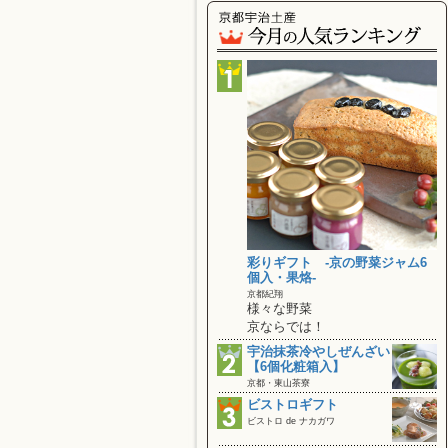
彩りギフト ‐京の野菜ジャム6
個入・果烙‐
京都紀翔
様々な野菜
京ならでは！
宇治抹茶冷やしぜんざい
【6個化粧箱入】
京都・東山茶寮
ビストロギフト
ビストロ de ナカガワ