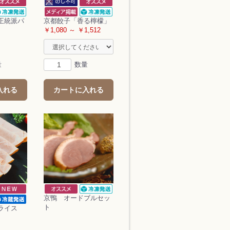
正統派パ
京都餃子「香る檸檬」
￥1,080 ～ ￥1,512
量
数量
入れる
カートに入れる
京鴨 オードブルセッ
ト
ライス