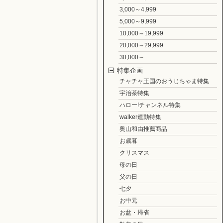
3,000～4,999
5,000～9,999
10,000～19,999
20,000～29,999
30,000～
特集企画
チャチャ王国のおうじちゃま特集
宇治茶特集
ハロー!チャンネル特集
walker連動特集
奥山和由推薦商品
お歳暮
クリスマス
母の日
父の日
七夕
お中元
お盆・帰省