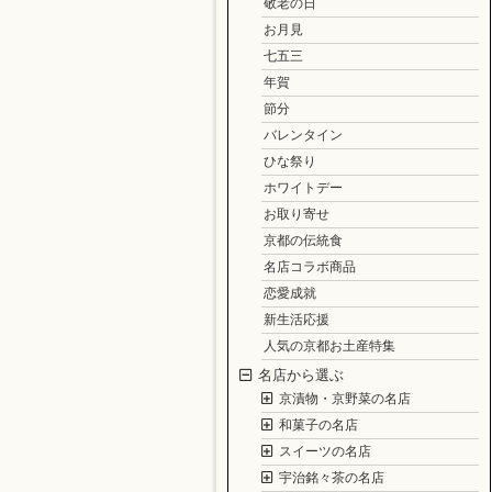
敬老の日
お月見
七五三
年賀
節分
バレンタイン
ひな祭り
ホワイトデー
お取り寄せ
京都の伝統食
名店コラボ商品
恋愛成就
新生活応援
人気の京都お土産特集
名店から選ぶ
京漬物・京野菜の名店
和菓子の名店
スイーツの名店
宇治銘々茶の名店