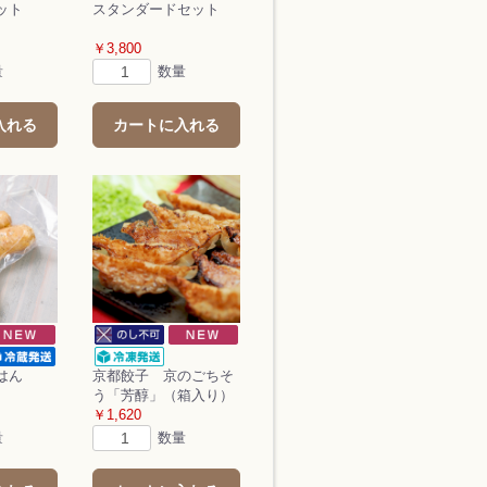
ット
スタンダードセット
￥3,800
量
数量
入れる
カートに入れる
はん
京都餃子 京のごちそ
う「芳醇」（箱入り）
￥1,620
量
数量