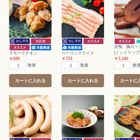
京鴨 胸ロー
(ノンドリップ
スモークチキン
ベーコンスライス
￥698
￥723
￥3,240
数量
数量
数
カートに入れる
カートに入れる
カートに