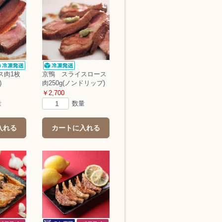
ス肉1枚
京鴨 スライスロース
)
肉250g(ノンドリップ)
￥2,700
量
数量
入れる
カートに入れる