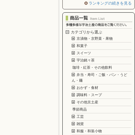
ランキングの続きを見る
カテゴリから選ぶ
京漬物・京野菜・果物
和菓子
スイーツ
宇治銘々茶
珈琲・紅茶・その他飲料
弁当・寿司・ご飯・パン・うど
ん・麺
おかず・食材
調味料・スープ
その他京土産
季節商品
工芸
雑貨
和服・和装小物