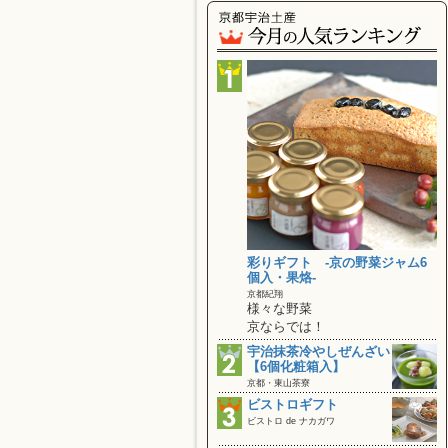
彩りギフト ‐京の野菜ジャム6
個入・果烙‐
京都紀翔
様々な野菜
京ならでは！
宇治抹茶冷やしぜんざい
【6個化粧箱入】
京都・東山茶寮
ビストロギフト
ビストロ de ナカガワ