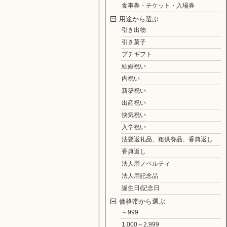
食事券・チケット・入場券
用途から選ぶ
引き出物
引き菓子
プチギフト
結婚祝い
内祝い
新築祝い
出産祝い
快気祝い
入学祝い
法要返礼品、粗供養品、香典返し
香典返し
法人用ノベルティ
法人用記念品
誕生日/記念日
価格帯から選ぶ
～999
1,000～2,999