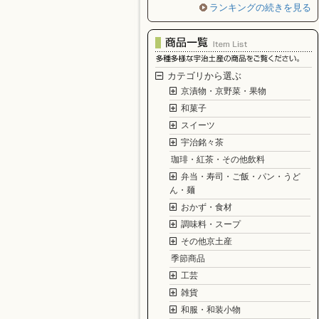
ランキングの続きを見る
カテゴリから選ぶ
京漬物・京野菜・果物
和菓子
スイーツ
宇治銘々茶
珈琲・紅茶・その他飲料
弁当・寿司・ご飯・パン・うど
ん・麺
おかず・食材
調味料・スープ
その他京土産
季節商品
工芸
雑貨
和服・和装小物