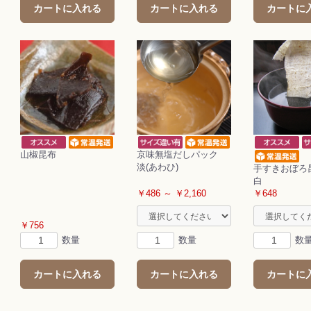
カートに入れる
カートに入れる
カートに
山椒昆布
京味無塩だしパック
淡(あわひ)
手すきおぼろ
白
￥486 ～ ￥2,160
￥648
￥756
数量
数量
数
カートに入れる
カートに入れる
カートに