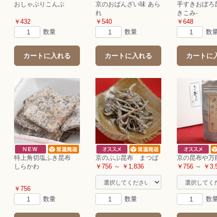
おしゃぶりこんぶ
京のおばんざい味 あら
手すきおぼろ
れ
きこみ-
￥432
￥540
￥648
数量
数量
数
カートに入れる
カートに入れる
カートに
特上角切塩ふき昆布
京のぶぶ昆布 まつば
京の昆布や万
しらかわ
￥756 ～ ￥1,836
￥756 ～ ￥3,
￥756
数量
数量
数