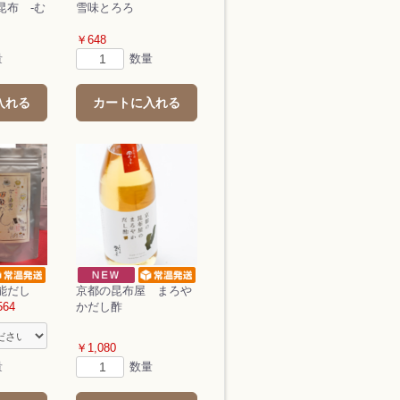
昆布 ‐む
雪味とろろ
￥648
量
数量
入れる
カートに入れる
能だし
京都の昆布屋 まろや
564
かだし酢
￥1,080
量
数量