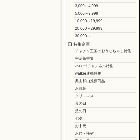
3,000～4,999
5,000～9,999
10,000～19,999
20,000～29,999
30,000～
特集企画
チャチャ王国のおうじちゃま特集
宇治茶特集
ハロー!チャンネル特集
walker連動特集
奥山和由推薦商品
お歳暮
クリスマス
母の日
父の日
七夕
お中元
お盆・帰省