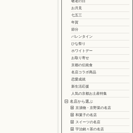
敬老の日
お月見
七五三
年賀
節分
バレンタイン
ひな祭り
ホワイトデー
お取り寄せ
京都の伝統食
名店コラボ商品
恋愛成就
新生活応援
人気の京都お土産特集
名店から選ぶ
京漬物・京野菜の名店
和菓子の名店
スイーツの名店
宇治銘々茶の名店