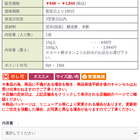
販売価格
￥648 ～ ￥1,944
(税込)
賞味期限
製造日より180日
発送日目安
3営業日以内
原材料
昆布(国産)、醸造酢、米酢
内容量（入り数）
1袋
15g入 ・・・648円
100g入 ・・・1,944円
内容量（重さ）
※カート横ボタンよりお好みのお品をお選び下さ
い。
ポイント付与
6pt ～ 19pt
※食品の為、商品に不備がある場合を除き、商品発送手続き後のキャンセルはお
受け出来かねますのでご了承ください。
※店舗の定休日は、上記店舗名をクリックして表示される店舗紹介ページでご確
認ください。
※商品パッケージは、リニューアル等により変更される場合があります。更新前
にご注文を頂戴した場合、お写真と異なる場合がありますのでご了承ください。
内容量
：