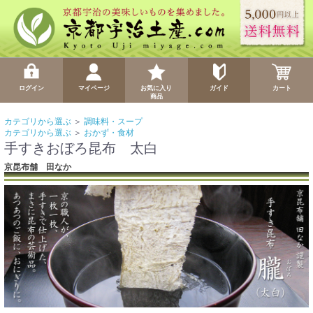
ログイン
マイページ
お気に入り
ガイド
カート
商品
カテゴリから選ぶ
＞
調味料・スープ
カテゴリから選ぶ
＞
おかず・食材
手すきおぼろ昆布 太白
京昆布舗 田なか