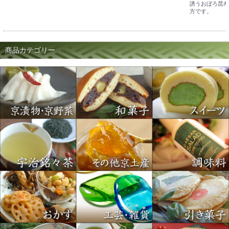
誘うおぼろ昆布
方です。
商品カテゴリー