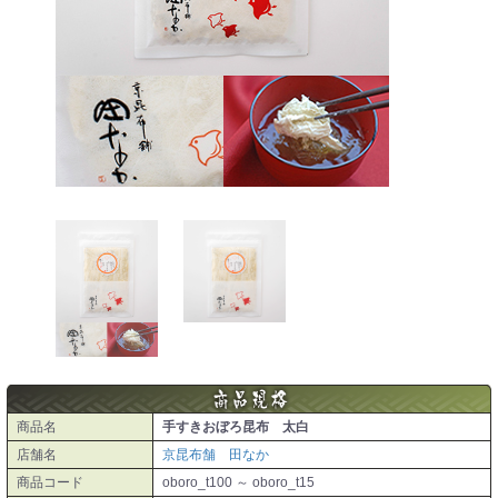
商品名
手すきおぼろ昆布 太白
店舗名
京昆布舗 田なか
商品コード
oboro_t100 ～ oboro_t15