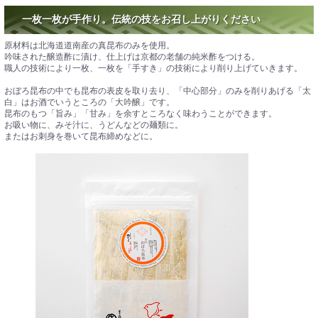
一枚一枚が手作り。伝統の技をお召し上がりください
原材料は北海道道南産の真昆布のみを使用。
吟味された醸造酢に漬け、仕上げは京都の老舗の純米酢をつける。
職人の技術により一枚、一枚を「手すき」の技術により削り上げていきます。
おぼろ昆布の中でも昆布の表皮を取り去り、「中心部分」のみを削りあげる「太
白」はお酒でいうところの「大吟醸」です。
昆布のもつ「旨み」「甘み」を余すところなく味わうことができます。
お吸い物に、みそ汁に、うどんなどの麺類に。
またはお刺身を巻いて昆布締めなどに。