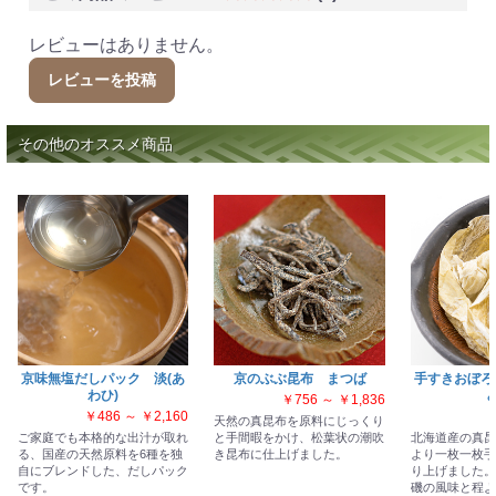
レビューはありません。
レビューを投稿
その他のオススメ商品
京味無塩だしパック 淡(あ
京のぶぶ昆布 まつば
手すきおぼろ
わひ)
み
￥756 ～ ￥1,836
￥486 ～ ￥2,160
天然の真昆布を原料にじっくり
ご家庭でも本格的な出汁が取れ
と手間暇をかけ、松葉状の潮吹
北海道産の真昆
る、国産の天然原料を6種を独
き昆布に仕上げました。
より一枚一枚手
自にブレンドした、だしパック
り上げました。
です。
磯の風味と程よ