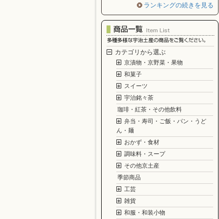
ランキングの続きを見る
カテゴリから選ぶ
京漬物・京野菜・果物
和菓子
スイーツ
宇治銘々茶
珈琲・紅茶・その他飲料
弁当・寿司・ご飯・パン・うど
ん・麺
おかず・食材
調味料・スープ
その他京土産
季節商品
工芸
雑貨
和服・和装小物