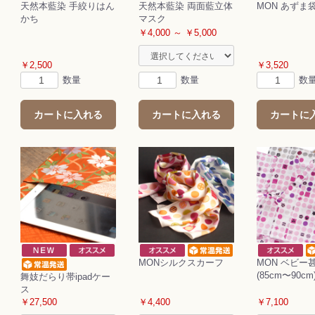
天然本藍染 手絞りはん
天然本藍染 両面藍立体
MON あずま袋
かち
マスク
￥4,000 ～ ￥5,000
￥2,500
￥3,520
数量
数量
数
カートに入れる
カートに入れる
カートに
MONシルクスカーフ
MON ベビー
(85cm〜90cm
舞妓だらり帯ipadケー
ス
￥27,500
￥4,400
￥7,100