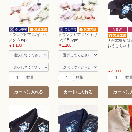
お買い物を続ける
カートへ進む
トランプピアス/イヤリ
トランプピアス/イヤリ
ング A type
ング B type
天然本藍染は
￥1,100
￥1,100
おうじちゃま
￥4,000
数量
数量
数
カートに入れる
カートに入れる
カートに