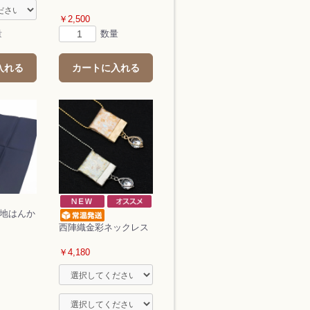
￥2,500
量
数量
入れる
カートに入れる
無地はんか
西陣織金彩ネックレス
￥4,180