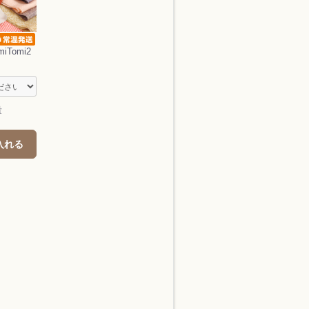
Tomi2
量
入れる