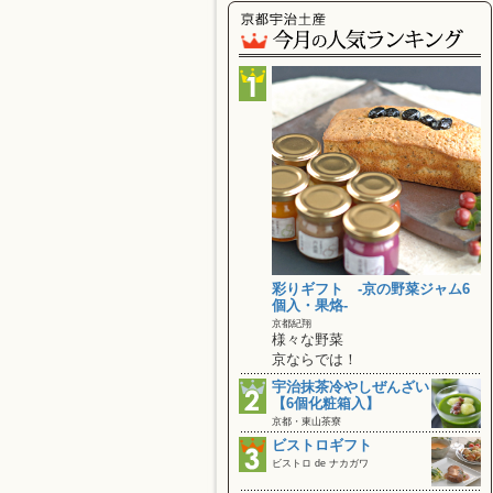
彩りギフト ‐京の野菜ジャム6
個入・果烙‐
京都紀翔
様々な野菜
京ならでは！
宇治抹茶冷やしぜんざい
【6個化粧箱入】
京都・東山茶寮
ビストロギフト
ビストロ de ナカガワ