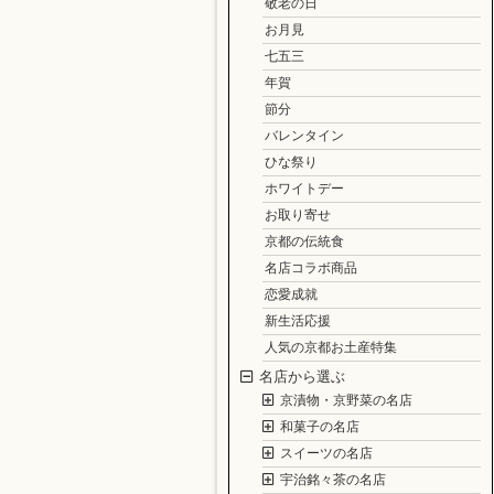
敬老の日
お月見
七五三
年賀
節分
バレンタイン
ひな祭り
ホワイトデー
お取り寄せ
京都の伝統食
名店コラボ商品
恋愛成就
新生活応援
人気の京都お土産特集
名店から選ぶ
京漬物・京野菜の名店
和菓子の名店
スイーツの名店
宇治銘々茶の名店