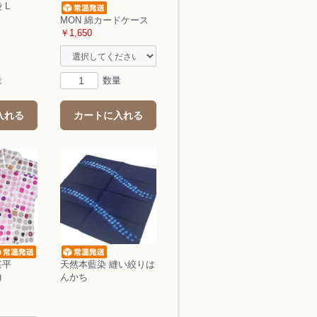
 L
MON 綿カードケース
￥1,650
量
数量
入れる
カートに入れる
甚平
天然本藍染 縫い絞りは
)
んかち