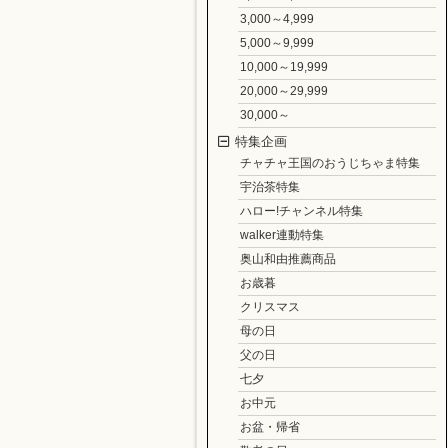
3,000～4,999
5,000～9,999
10,000～19,999
20,000～29,999
30,000～
特集企画
チャチャ王国のおうじちゃま特集
宇治茶特集
ハロー!チャンネル特集
walker連動特集
奥山和由推薦商品
お歳暮
クリスマス
母の日
父の日
七夕
お中元
お盆・帰省