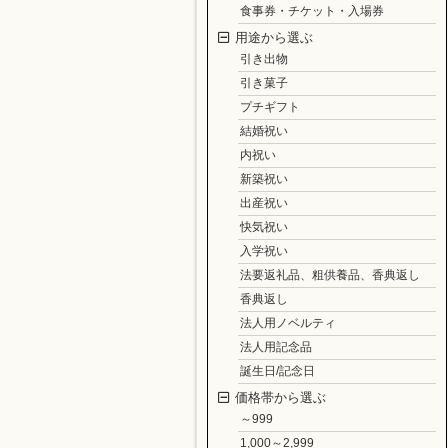
食事券・チケット・入場券
用途から選ぶ
引き出物
引き菓子
プチギフト
結婚祝い
内祝い
新築祝い
出産祝い
快気祝い
入学祝い
法要返礼品、粗供養品、香典返し
香典返し
法人用ノベルティ
法人用記念品
誕生日/記念日
価格帯から選ぶ
～999
1,000～2,999