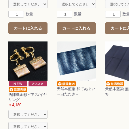
数量
数量
数
カートに入れる
カートに入れる
カートに
天然本藍染 和てぬぐい
天然本藍染 
～白たたき～
ち
西陣織金彩ピアス/イヤ
リング
￥4,180