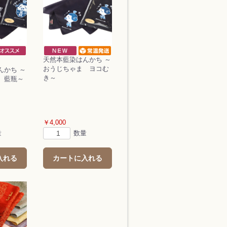
天然本藍染はんかち ～
おうじちゃま ヨコむ
んかち ～
き～
 藍瓶～
￥4,000
量
数量
入れる
カートに入れる