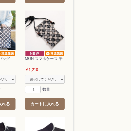
トバッグ
MON スマホケース 平
￥1,210
量
数量
入れる
カートに入れる