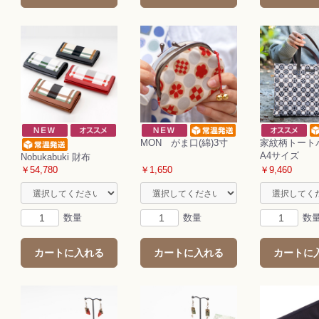
MON がま口(綿)3寸
家紋柄トー
A4サイズ
Nobukabuki 財布
￥54,780
￥1,650
￥9,460
数量
数量
数
カートに入れる
カートに入れる
カートに