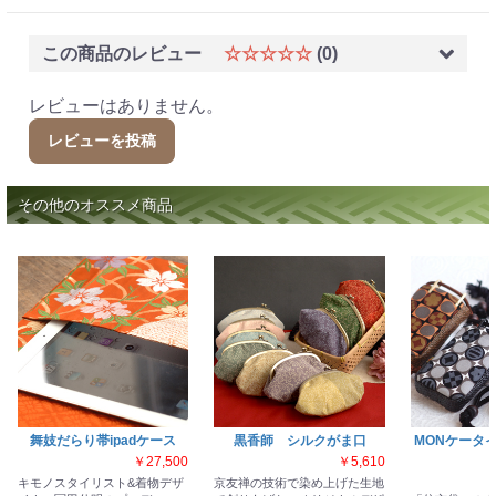
この商品のレビュー
☆☆☆☆☆
(0)
レビューはありません。
レビューを投稿
その他のオススメ商品
舞妓だらり帯ipadケース
黒香師 シルクがま口
MONケータ
￥27,500
￥5,610
キモノスタイリスト&着物デザ
京友禅の技術で染め上げた生地