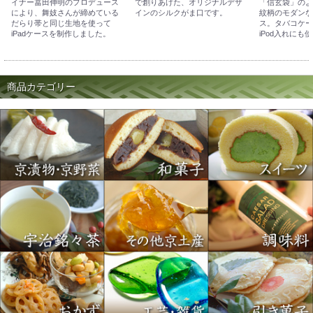
イナー冨田伸明のプロデュース
で創りあげた、オリジナルデザ
「信玄袋」のよ
により、舞妓さんが締めている
インのシルクがま口です。
紋柄のモダンな
だらり帯と同じ生地を使って
ス。タバコケー
iPadケースを制作しました。
iPod入れにも
商品カテゴリー