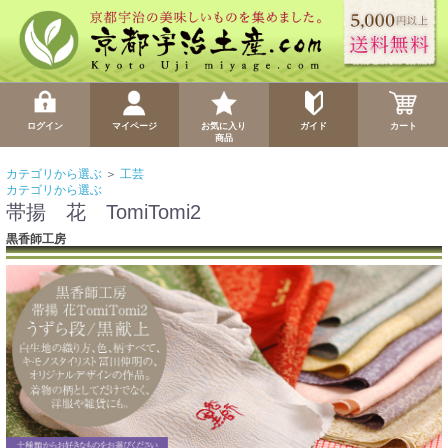
ログイン
マイページ
お気に入り
ガイド
カート
商品
カテゴリから選ぶ
＞
工芸
カテゴリから選ぶ
帯揚 花 TomiTomi2
黒香師工房