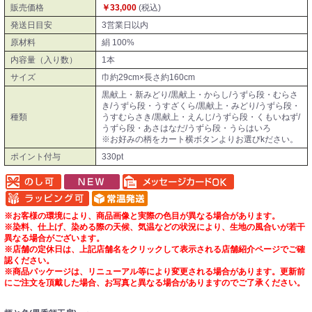
販売価格
￥33,000
(税込)
発送日目安
3営業日以内
原材料
絹 100%
内容量（入り数）
1本
サイズ
巾約29cm×長さ約160cm
黒献上・新みどり/黒献上・からし/うずら段・むらさ
き/うずら段・うすざくら/黒献上・みどり/うずら段・
種類
うすむらさき/黒献上・えんじ/うずら段・くもいねず/
うずら段・あさはなだ/うずら段・うらはいろ
※お好みの柄をカート横ボタンよりお選びkださい。
ポイント付与
330pt
※お客様の環境により、商品画像と実際の色目が異なる場合があります。
※染料、仕上げ、染める際の天候、気温などの状況により、生地の風合いが若干
異なる場合がございます。
※店舗の定休日は、上記店舗名をクリックして表示される店舗紹介ページでご確
認ください。
※商品パッケージは、リニューアル等により変更される場合があります。更新前
にご注文を頂戴した場合、お写真と異なる場合がありますのでご了承ください。