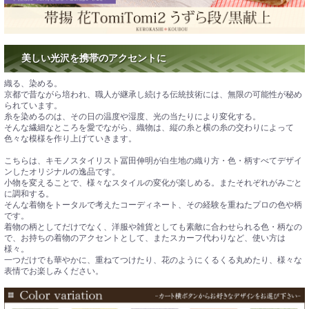
美しい光沢を携帯のアクセントに
織る、染める。
京都で昔ながら培われ、職人が継承し続ける伝統技術には、無限の可能性が秘め
られています。
糸を染めるのは、その日の温度や湿度、光の当たりにより変化する。
そんな繊細なところを愛でながら、織物は、縦の糸と横の糸の交わりによって
色々な模様を作り上げていきます。
こちらは、キモノスタイリスト冨田伸明が白生地の織り方・色・柄すべてデザイ
ンしたオリジナルの逸品です。
小物を変えることで、様々なスタイルの変化が楽しめる。またそれぞれがみごと
に調和する。
そんな着物をトータルで考えたコーディネート、その経験を重ねたプロの色や柄
です。
着物の柄としてだけでなく、洋服や雑貨としても素敵に合わせられる色・柄なの
で、お持ちの着物のアクセントとして、またスカーフ代わりなど、使い方は
様々。
一つだけでも華やかに、重ねてつけたり、花のようにくるくる丸めたり、様々な
表情でお楽しみください。