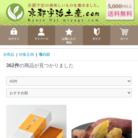
ログイン
マイページ
お気に入り
ガイド
カート
商品
全商品
|
特集企画
|
母の日
362件
の商品が見つかりました