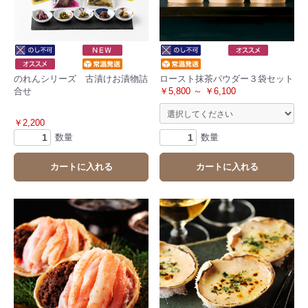
のれんシリーズ 古漬けお漬物詰
ロースト抹茶パウダー３袋セット
合せ
￥5,800 ～ ￥6,100
￥2,200
数量
数量
カートに入れる
カートに入れる