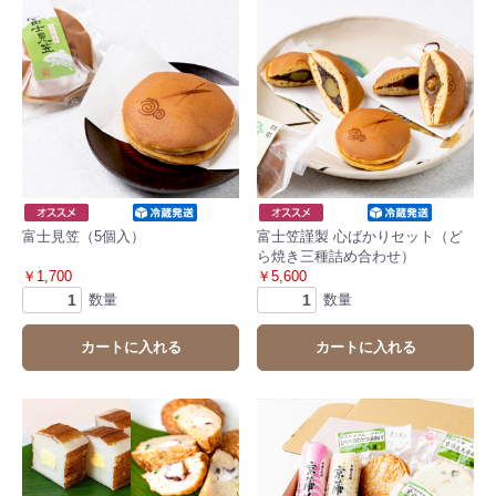
富士見笠（5個入）
富士笠謹製 心ばかりセット（ど
ら焼き三種詰め合わせ）
￥1,700
￥5,600
数量
数量
カートに入れる
カートに入れる