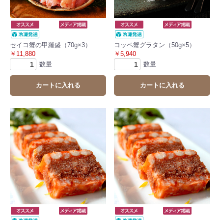
セイコ蟹の甲羅盛（70g×3）
コッペ蟹グラタン（50g×5）
￥11,880
￥5,940
数量
数量
カートに入れる
カートに入れる