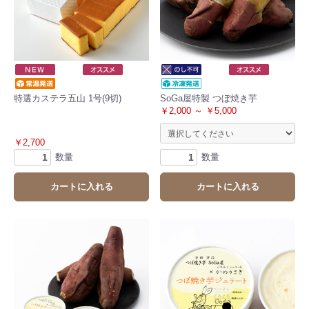
特選カステラ五山 1号(9切)
SoGa屋特製 つぼ焼き芋
￥2,000 ～ ￥5,000
￥2,700
数量
数量
カートに入れる
カートに入れる