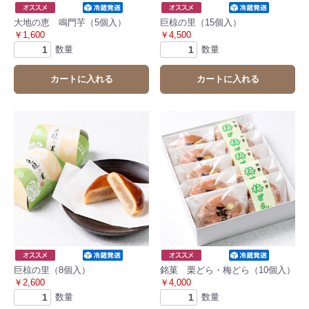
大地の恵 鳴門芋（5個入）
巨椋の里（15個入）
￥1,600
￥4,500
数量
数量
カートに入れる
カートに入れる
巨椋の里（8個入）
銘菓 栗どら・梅どら（10個入）
￥2,600
￥4,000
数量
数量