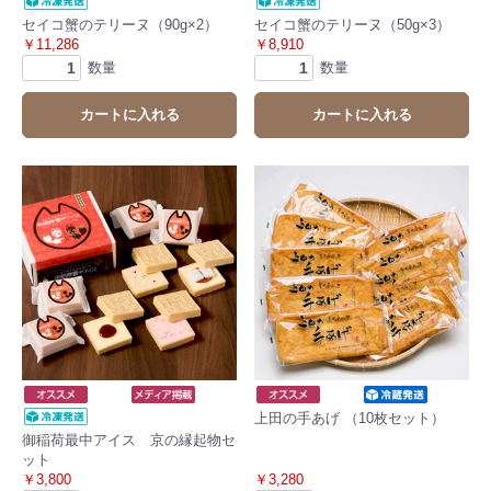
セイコ蟹のテリーヌ（90g×2）
セイコ蟹のテリーヌ（50g×3）
￥11,286
￥8,910
数量
数量
カートに入れる
カートに入れる
上田の手あげ （10枚セット）
御稲荷最中アイス 京の縁起物セ
ット
￥3,800
￥3,280