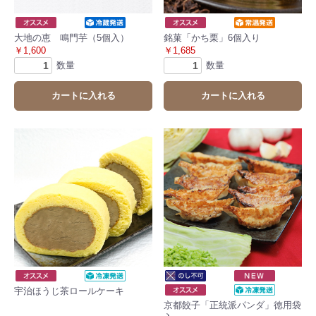
大地の恵 鳴門芋（5個入）
銘菓「かち栗」6個入り
￥1,600
￥1,685
数量
数量
カートに入れる
カートに入れる
宇治ほうじ茶ロールケーキ
京都餃子「正統派パンダ」徳用袋