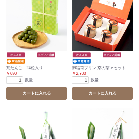
茶だんご 24粒入り
御稲荷プリン 京の茶々セット
￥690
￥2,700
数量
数量
カートに入れる
カートに入れる