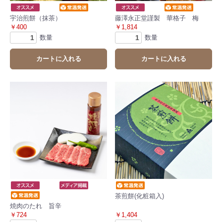
宇治煎餅（抹茶）
藤澤永正堂謹製 華格子 梅
￥400
￥1,814
数量
数量
カートに入れる
カートに入れる
茶煎餅(化粧箱入)
焼肉のたれ 旨辛
￥724
￥1,404