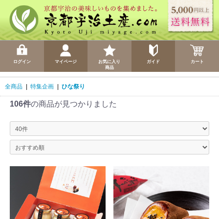
ログイン
マイページ
お気に入り
ガイド
カート
商品
全商品
|
特集企画
|
ひな祭り
106件
の商品が見つかりました