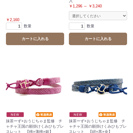
入
￥1,296 ～ ￥3,240
￥2,160
数量
数量
カートに入れる
カートに入れる
抹茶ーず×おうじちゃま監修 チ
抹茶ーず×おうじちゃま監修 チ
ャチャ王国の願掛けくみひもブレ
ャチャ王国の願掛けくみひもブレ
スレット 【桃×薄桃×銀】
スレット 【紺×黒×金】