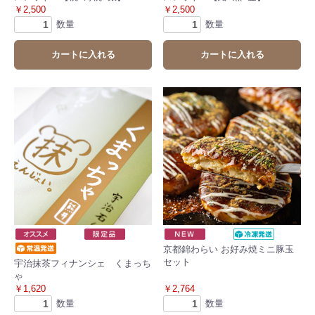
￥2,500
￥2,500
数量
数量
カートに入れる
カートに入れる
京都錦わらい お好み焼ミニ豚玉
セット
宇治抹茶フィナンシェ くまっち
ゃ
￥1,620
￥2,764
数量
数量