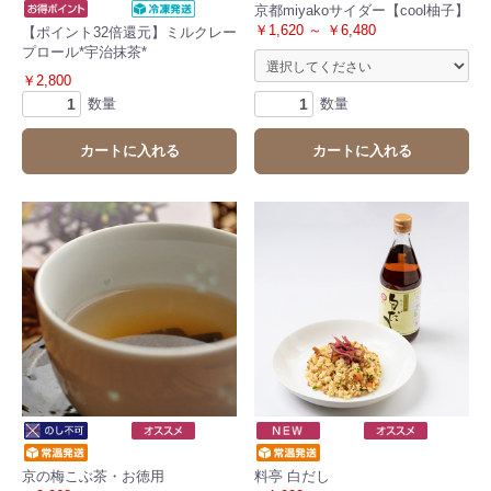
京都miyakoサイダー【cool柚子】
￥1,620 ～ ￥6,480
【ポイント32倍還元】ミルクレー
プロール*宇治抹茶*
￥2,800
数量
数量
カートに入れる
カートに入れる
京の梅こぶ茶・お徳用
料亭 白だし