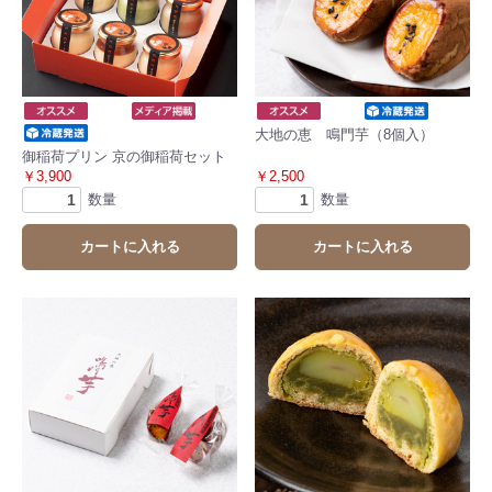
大地の恵 鳴門芋（8個入）
御稲荷プリン 京の御稲荷セット
￥3,900
￥2,500
数量
数量
カートに入れる
カートに入れる