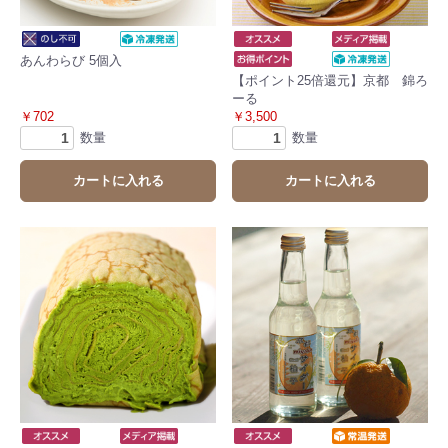
あんわらび 5個入
【ポイント25倍還元】京都 錦ろ
ーる
￥702
￥3,500
数量
数量
カートに入れる
カートに入れる