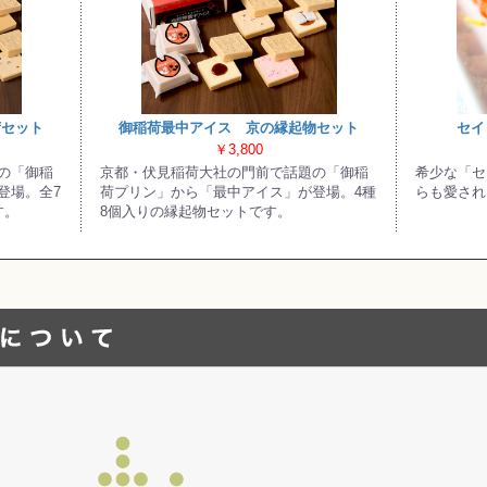
荷セット
御稲荷最中アイス 京の縁起物セット
セイ
￥3,800
の「御稲
京都・伏見稲荷大社の門前で話題の「御稲
希少な「セ
登場。全7
荷プリン」から「最中アイス」が登場。4種
らも愛され
す。
8個入りの縁起物セットです。