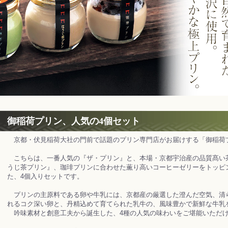
御稲荷プリン、人気の4個セット
京都・伏見稲荷大社の門前で話題のプリン専門店がお届けする「御稲荷
こちらは、一番人気の『ザ・プリン』と、本場・京都宇治産の品質髙い
うじ茶プリン』、珈琲プリンに合わせた薫り高いコーヒーゼリーをトッピ
た、4個入りセットです。
プリンの主原料である卵や牛乳には、京都産の厳選した澄んだ空気、清
れるコク深い卵と、丹精込めて育てられた乳牛の、風味豊かで新鮮な牛乳
吟味素材と創意工夫から誕生した、4種の人気の味わいをご堪能いただ