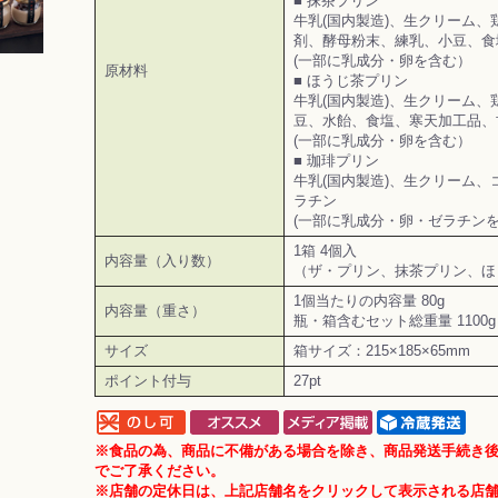
■ 抹茶プリン
牛乳(国内製造)、生クリーム
剤、酵母粉末、練乳、小豆、食
(一部に乳成分・卵を含む）
原材料
■ ほうじ茶プリン
牛乳(国内製造)、生クリーム
豆、水飴、食塩、寒天加工品、
(一部に乳成分・卵を含む）
■ 珈琲プリン
牛乳(国内製造)、生クリーム
ラチン
(一部に乳成分・卵・ゼラチン
1箱 4個入
内容量（入り数）
（ザ・プリン、抹茶プリン、ほ
1個当たりの内容量 80g
内容量（重さ）
瓶・箱含むセット総重量 1100g
サイズ
箱サイズ：215×185×65mm
ポイント付与
27pt
※食品の為、商品に不備がある場合を除き、商品発送手続き
でご了承ください。
※店舗の定休日は、上記店舗名をクリックして表示される店