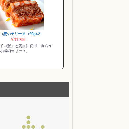
コ蟹のテリーヌ（90g×2）
￥11,286
イコ蟹」を贅沢に使用。食通か
る繊細テリーヌ。