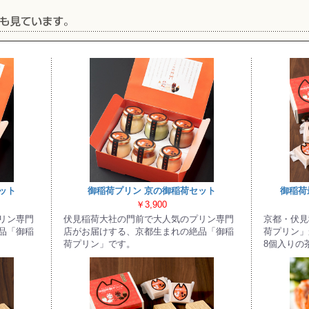
お買い物を続ける
カートへ進む
ット
御稲荷プリン 京の御稲荷セット
御稲荷
￥3,900
リン専門
伏見稲荷大社の門前で大人気のプリン専門
京都・伏見
品「御稲
店がお届けする、京都生まれの絶品「御稲
荷プリン」
荷プリン」です。
8個入りの