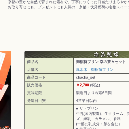
京都の豊かな自然で育まれた素材で、丁寧につくった口当たりまろやか
お取り寄せにも、プレゼントにも人気の、京都・伏見稲荷の名物スイー
商品名
御稲荷プリン 京の茶々セット
店舗名
風水木 御稲荷プリン
商品コード
chacha_set
販売価格
￥2,700
(税込)
賞味期限
製造日より冷蔵6日間
発送日目安
4営業日以内
■ ザ・プリン
牛乳(国内製造)、生クリーム
ズ、練乳、カラメル、香料
(一部に乳成分・卵を含む）