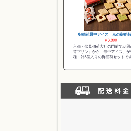
御稲荷最中アイス 京の御稲
￥3,800
京都・伏見稲荷大社の門前で話題
荷プリン」から「最中アイス」が
種・計8個入りの御稲荷セットで