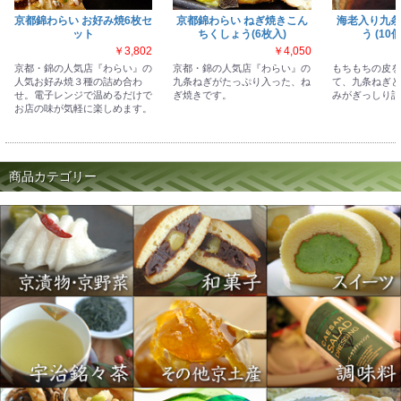
京都錦わらい お好み焼6枚セ
京都錦わらい ねぎ焼きこん
海老入り九条
ット
ちくしょう(6枚入)
う (10
￥3,802
￥4,050
京都・錦の人気店『わらい』の
京都・錦の人気店『わらい』の
もちもちの皮を
人気お好み焼３種の詰め合わ
九条ねぎがたっぷり入った、ね
て、九条ねぎと
せ。電子レンジで温めるだけで
ぎ焼きです。
みがぎっしり詰
お店の味が気軽に楽しめます。
商品カテゴリー