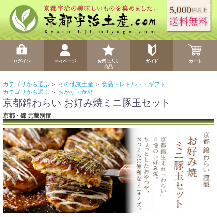
ログイン
マイページ
お気に入り
ガイド
カート
商品
カテゴリから選ぶ
＞
その他京土産
＞
食品・レトルト・ギフト
カテゴリから選ぶ
＞
おかず・食材
京都錦わらい お好み焼ミニ豚玉セット
京都・錦 元蔵別館