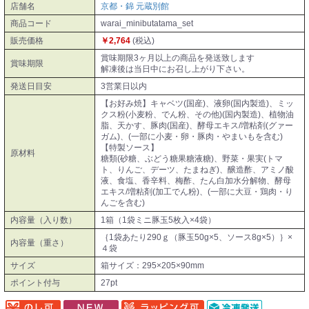
店舗名
京都・錦 元蔵別館
商品コード
warai_minibutatama_set
販売価格
￥2,764
(税込)
賞味期限3ヶ月以上の商品を発送致します
賞味期限
解凍後は当日中にお召し上がり下さい。
発送日目安
3営業日以内
【お好み焼】キャベツ(国産)、液卵(国内製造)、ミッ
クス粉(小麦粉、でん粉、その他)(国内製造)、植物油
脂、天かす、豚肉(国産)、酵母エキス/増粘剤(グァー
ガム)、(一部に小麦・卵・豚肉・やまいもを含む)
【特製ソース】
原材料
糖類(砂糖、ぶどう糖果糖液糖)、野菜・果実(トマ
ト、りんご、デーツ、たまねぎ)、醸造酢、アミノ酸
液、食塩、香辛料、梅酢、たん白加水分解物、酵母
エキス/増粘剤(加工でん粉)、(一部に大豆・鶏肉・り
んごを含む)
内容量（入り数）
1箱（1袋ミニ豚玉5枚入×4袋）
｛1袋あたり290ｇ（豚玉50g×5、ソース8g×5）｝×
内容量（重さ）
４袋
サイズ
箱サイズ：295×205×90mm
ポイント付与
27pt