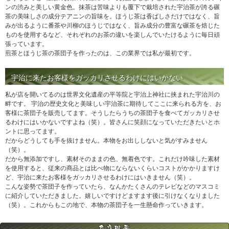
ンの渋みと美しい黄金色。抹茶は苦味よりも覆下で栽培された宇治茶が誇る碾
茶の美味しさの成分テアニンの旨味を。ほうじ茶は香ばしさだけではなく、旨
みが出るように番茶や川柳のほうじではなく、旨み成分の豊富な碾茶を焙じた
ものを使用するなど、それぞれのお茶の違いを楽しんでいたけるように毎日頑
張っています。
煎茶とほうじ茶の茶団子を作ったのは、この業界では私が最初です。
宇治に来たお客様をガッカリさせるわけにはいかない
私が店を開いてるのは世界文化遺産の平等院と宇治上神社に挟まれた宇治川の
畔です。 宇治の歴史文化と美味しい宇治茶に期待してここに来られる方を、お
客様に茶団子を販売してます。そうしたらうちの茶団子を食べてガッカリさせ
るわけにはいかないですよね（笑）。皆さんに笑顔になっていただきたいとホ
ントに思ってます。
だからどうしても手を抜けません。本物をお出ししないと気がすみません
（笑）。
だから無添加ですし、素材そのままの色、無着色です。これだけ吟味した素材
を使用すると、従来の商品とは比べ物にならないくらいコストがかかりますけ
ど、宇治に来たお客様をガッカリさせるわけにはいきません（笑）。
こんな姿勢で茶団子を作っていたら、なんかたくさんのテレビなどのマスコミ
に紹介していただきました。嬉しいですけどますます後に引けなくなりました
（笑）。これからもこの地で、本物の茶団子を一生懸命作っていきます。