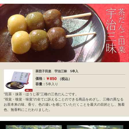
茶団子田楽 宇治三昧 5串入
￥850
価格：
（税込）
容量：
5串入り
“煎茶・抹茶・ほうじ茶”三種の三色だんごです。
“視覚・嗅覚・味覚”の全てに訴えることのできる商品をめざし、三種の異なる
お茶本来の味、香り、色の違いを感じていただくことを最大の目的とし、無着
色、無香料にこだわりました。