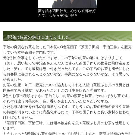
夢を語る西田社長。心から京都が好
きで、心から宇治が好き
宇治のお茶の魅力にはまりました
宇治の良質なお茶を使った日本初の3色茶団子『茶団子田楽 宇治三昧』を販売
している本格茶団子専門店です。
元は別の仕事をしていたのですが、この宇治のお茶の魅力にはまりまして
（笑）、思い切って宇治茶をふんだんに使った茶団子作りの世界に飛び込みま
した（笑）。でも最初は思い付きだったんです。この宇治のお茶を団子にした
らお客様に喜ばれるんじゃないかな、事業になるんじゃないかな、そう思って
始めました。
お茶の生産・加工・販売について協力してくれる人脈（茶匠ふじ井の長男とは
同級生であり親友）があったこともこの仕事を始めた理由です。
3色のお茶の種類はまさに宇治らしいお茶の煎茶と抹茶、それにほうじ茶です。
それぞれ違うお茶の味、色、香りを楽しんでいただきたいですね。
ただお茶の団子を作るのは簡単なんです。でも各々のお茶の種類の香りや旨味
の特徴を消さないように商品化するには、丁寧な団子作りと良い素材を使わな
ければなりません。
『茶団子田楽 宇治三昧』には超本物志向を貫く茶匠ふじ井のお茶を使用して
います。
もうちょっと3種類のお茶の特徴についてお話ししますと、煎茶は特有のカテキ