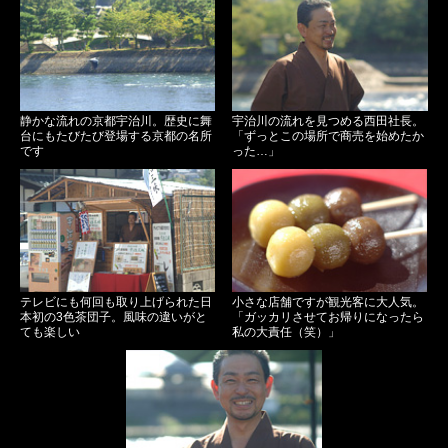
静かな流れの京都宇治川。歴史に舞
宇治川の流れを見つめる西田社長。
台にもたびたび登場する京都の名所
「ずっとこの場所で商売を始めたか
です
った…」
テレビにも何回も取り上げられた日
小さな店舗ですが観光客に大人気。
本初の3色茶団子。風味の違いがと
「ガッカリさせてお帰りになったら
ても楽しい
私の大責任（笑）」