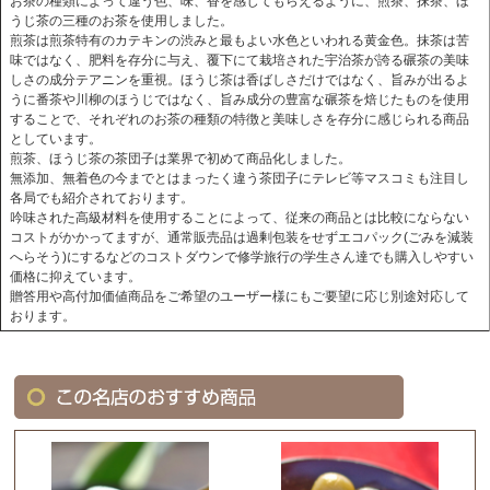
お茶の種類によって違う色、味、香を感じてもらえるように、煎茶、抹茶、ほ
うじ茶の三種のお茶を使用しました。
煎茶は煎茶特有のカテキンの渋みと最もよい水色といわれる黄金色。抹茶は苦
味ではなく、肥料を存分に与え、覆下にて栽培された宇治茶が誇る碾茶の美味
しさの成分テアニンを重視。ほうじ茶は香ばしさだけではなく、旨みが出るよ
うに番茶や川柳のほうじではなく、旨み成分の豊富な碾茶を焙じたものを使用
することで、それぞれのお茶の種類の特徴と美味しさを存分に感じられる商品
としています。
煎茶、ほうじ茶の茶団子は業界で初めて商品化しました。
無添加、無着色の今までとはまったく違う茶団子にテレビ等マスコミも注目し
各局でも紹介されております。
吟味された高級材料を使用することによって、従来の商品とは比較にならない
コストがかかってますが、通常販売品は過剰包装をせずエコパック(ごみを減装
へらそう)にするなどのコストダウンで修学旅行の学生さん達でも購入しやすい
価格に抑えています。
贈答用や高付加価値商品をご希望のユーザー様にもご要望に応じ別途対応して
おります。