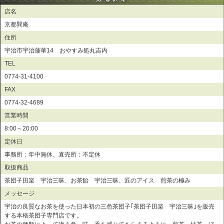
店名
京都巽庵
住所
宇治市宇治蓮華14 おやすみ処丸吉内
TEL
0774-31-4100
FAX
0774-32-4689
営業時間
8:00～20:00
定休日
事務所：年中無休、直売所：不定休
取扱商品
茶団子田楽 宇治三昧、お茶飴 宇治三昧、匠のアイス 煎茶の極み
メッセージ
宇治の良質なお茶を使った日本初の三色茶団子｢茶団子田楽 宇治三昧｣を販売
する本格茶団子専門店です。