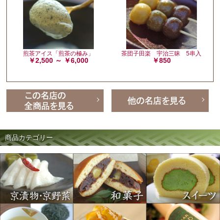
煎茶アイス「煎茶の極み」
茶団子田楽 宇治三昧 5串入
￥2,500 ～ ￥6,000
￥850
商品カテゴリー