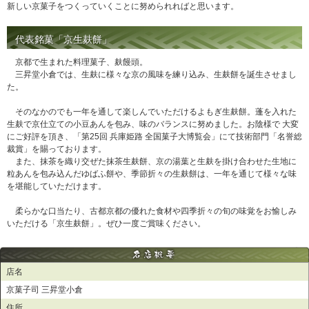
新しい京菓子をつくっていくことに努められればと思います。
代表銘菓「京生麸餅」
京都で生まれた料理菓子、麸饅頭。
三昇堂小倉では、生麸に様々な京の風味を練り込み、生麸餅を誕生させまし
た。
そのなかのでも一年を通して楽しんでいただけるよもぎ生麸餅。蓬を入れた
生麸で京仕立ての小豆あんを包み、味のバランスに努めました。お陰様で 大変
にご好評を頂き、「第25回 兵庫姫路 全国菓子大博覧会」にて技術部門「名誉総
裁賞」を賜っております。
また、抹茶を織り交ぜた抹茶生麸餅、京の湯葉と生麸を掛け合わせた生地に
粒あんを包み込んだゆばふ餅や、季節折々の生麸餅は、一年を通じて様々な味
を堪能していただけます。
柔らかな口当たり、古都京都の優れた食材や四季折々の旬の味覚をお愉しみ
いただける「京生麸餅」。ぜひ一度ご賞味ください。
店名
京菓子司 三昇堂小倉
住所