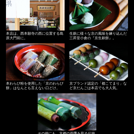
本店は、西本願寺の西に位置する島
生麸に様々な京の風味を練り込んだ
原大門前に。
三昇堂小倉の『京生麸餅』。
本わらび粉を使用した「京のわらび
京ブランド認定の「都こてまり」な
餅」はなんとも言えない口どけ。
ど京だんごは本店でも大人気。
その他にも、京都の四季を彩る伝統