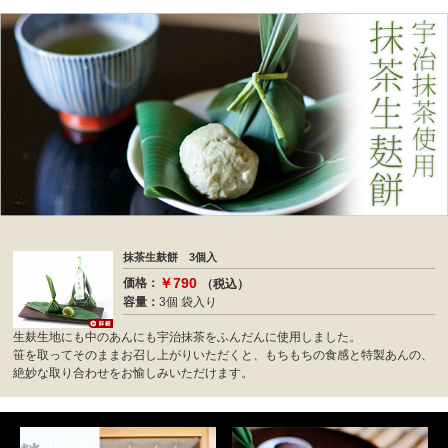
抹茶生麸餅 3個入
￥790
価格：
（税込）
容量：
3個 袋入り
生麸生地にも中のあんにも宇治抹茶をふんだんに使用しました。
笹を取ってそのままお召し上がりいただくと、もちもちの食感と特製あんの、
絶妙な取り合わせをお愉しみいただけます。