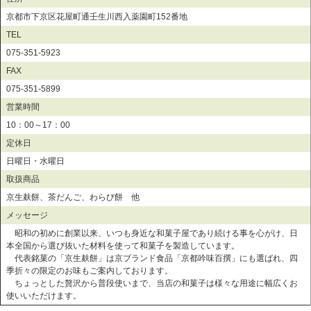
京都市下京区花屋町通壬生川西入薬園町152番地
TEL
075-351-5923
FAX
075-351-5899
営業時間
10：00～17：00
定休日
日曜日・水曜日
取扱商品
京生麸餅、茶だんご、わらび餅 他
メッセージ
昭和の初めに創業以来、いつも身近な和菓子屋であり続ける事を心がけ、日
本全国から選び抜いた材料を使って和菓子を製造しています。
代表銘菓の「京生麸餅」は京ブランド食品「京都吟味百撰」にも選ばれ、四
季折々の限定のお味もご案内しております。
ちょっとした贅沢から普段使いまで、当店の和菓子は様々な用途に幅広くお
使いいただけます。