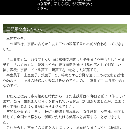
の京菓子、新しさ感じる和菓子がた
くさん。
三昇堂小倉について
三昇堂小倉。
この屋号は、京都の古くからある二つの和菓子司の名前が合わさってできま
した。
「三昇堂」は、戦後間もない頃に京都で創業した半生菓子を中心とした和菓
子司、「おぐ羅」は、昭和の初めに東京湯島天神で甘党の店として創業した
後、戦後に京都にて上生菓子、焼菓子を中心とした和菓子司。
半生菓子、上生菓子、焼菓子...と、得意とする分野が違う二つの技術と感性
を融合させ、昭和の時代より共に歩み始めてきたのが「京菓子司 三昇堂小倉」
なのです。
おだんごは共に歩み始めた時代から、また生麸餅は30年ほど前より作ってい
ます。当時、生麩まんじゅうを作られているお店は沢山ありましたが、全国に
持って帰れるような商品はありませんでした。
三昇堂小倉では、日々、技術の研鑽を積み重ね「京生麸餅」を完成。年間を
通じて、全国の皆様からご愛顧いただける銘菓へと昇華することができまし
た。
これからも、京菓子の伝統を大切にしつつ、革新的な菓子づくりに挑戦し、