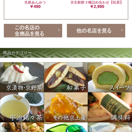
生麸あんみつ
京生麸餅３種詰め合わせ【松原】
￥490
￥2,990
商品カテゴリー