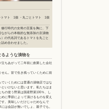
ントマト 1個 ・丸ごとトマト 1個
、修行時代の女将の言葉を胸に、下
昔ながらの本格的な無添加の京漬物
ら）の代名詞であるトマトを丸ごと
を詰め合わせました。
なるような漬物を
が立ちあがって二年前に創業した会社
ません。皆で生き残っていくために前
っていくためには普通の漬物店ではな
いといけないと思います。私たちはま
ちの使う野菜は国産野菜100％、し
ために季節によって漬けるものを変え
です。美味しいだけじゃだめなんで
卓には会話が無いでしょ、親子でも。