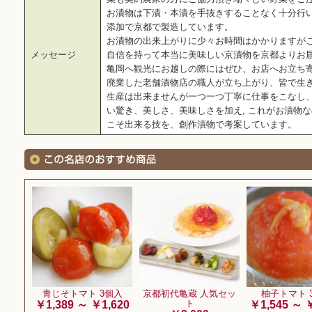
お漬物は下漬・本漬を手抜きすることなく十分行
添加で京都で製造しています。
お漬物の出来上がりに少々お時間はかかりますが
メッセージ
自信を持って本当に美味しい京漬物を京都よりお
亀岡へ観光にお越しの際にはぜひ、お店へお立ち
廃業した老舗漬物店の職人が立ち上がり、皆で生
生産は出来ませんが一つ一つ丁寧に仕事をこなし
い驚き、美しさ、美味しさを加え, これがお漬物
こそ出来る技を、創作漬物で考案しています。
青じそトマト 3個入
京都初代亀蔵 人気セッ
柚子トマト 
ト
￥1,389 ～ ￥1,620
￥1,545 ～ 