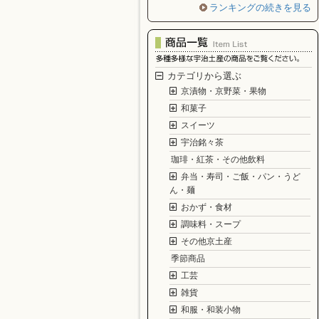
ランキングの続きを見る
カテゴリから選ぶ
京漬物・京野菜・果物
和菓子
スイーツ
宇治銘々茶
珈琲・紅茶・その他飲料
弁当・寿司・ご飯・パン・うど
ん・麺
おかず・食材
調味料・スープ
その他京土産
季節商品
工芸
雑貨
和服・和装小物