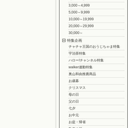
3,000～4,999
5,000～9,999
10,000～19,999
20,000～29,999
30,000～
特集企画
チャチャ王国のおうじちゃま特集
宇治茶特集
ハロー!チャンネル特集
walker連動特集
奥山和由推薦商品
お歳暮
クリスマス
母の日
父の日
七夕
お中元
お盆・帰省