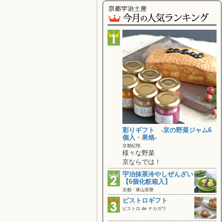
彩りギフト ‐京の野菜ジャム6
個入・果烙‐
京都紀翔
様々な野菜
京ならでは！
宇治抹茶冷やしぜんざい
【6個化粧箱入】
京都・東山茶寮
ビストロギフト
ビストロ de ナカガワ