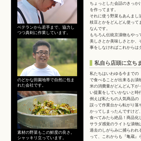
ちょっとした会話のきっか
を作ってます。
それに使う野菜もあんまし
枝豆とかをどんどん使って
ベテランから若手まで、協力し
なんです。
つつ真剣に作業しています。
もちろん伝統京漬物もやっ
美しさとか美味しさとか、
事をしなければこれからは
私自ら店頭に立ち
私たちはいわゆる今までの
のどかな田園地帯で自然に包ま
で食べることが出来るお漬
れた会社です。
米の消費量がどんどん下が
い提案をしていかないと時
例えば私たちの人気商品の
誤って作業台から転がり落
かってしまったんですけど
食べてみたら絶品！商品化
サラダ感覚のライトな漬物
過去のしがらみに捕らわれ
素材の野菜もこの鮮度の良さ。
って、これからも『亀蔵』
シャッキリ立っています。