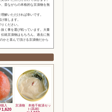
い、昔ながらの本格的な京漬物を無
ご理解いただければ幸いです。
届け致します。
寄りください。
き抜く事を選び戦っています。大量
、伝統京漬物はもちろん、過去に無
なのかと喜んで頂ける京漬物だから
3個入
京漬物 本格千枚漬セッ
ト(高雄)
￥1,620