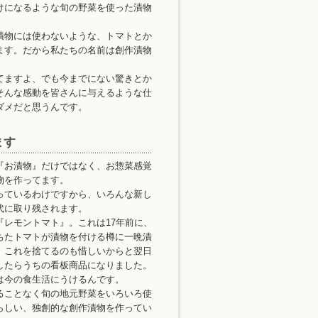
けになるような旬の野菜を使った漬物
漬物には使わないような、トマトとか
ます。だから私たちの名前は創作漬物
てますよ、でも今までにない驚きとか
そんな感動を皆さんに与えるような仕
ダメだと思うんです。
ます
『お漬物』だけではなく、お惣菜感覚
物を作ってます。
っているわけですから、いろんな新し
代に取り残されます。
『レモントマト』。これは17年前に、
ちたトマトが漬物を付ける樽に一晩漬
、これを捨てるのも惜しいからと翌日
したらうちの看板商品になりました。
は今の食生活にうけるんです。
ることなく旬の地元野菜をいろいろ使
らしい、独創的な創作漬物を作ってい