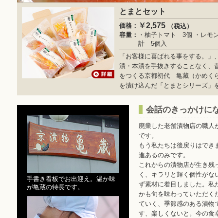
とまとセット
￥2,575
価格：
（税込）
容量：
・柚子トマト 3個 ・レモ
計 5個入
「お客様に喜ばれる事をする。」
漬・本漬を手抜きすることなく、
をつくる京都初代 亀藏（かめく
を漬け込んだ「とまとシリーズ」
会話のきっかけに
廃業した老舗漬物店の職人
です。
もう私たちは後戻りはでき
進あるのみです。
これからの漬物店が生き残
く、キラリと輝く個性がな
手書き看板でお出迎え。温か味
ず素材に着目しました。私た
が亀蔵の特長です。
かも旬を味わっていただく
ていく、季節感のある漬物
す、楽しくないと。今の食