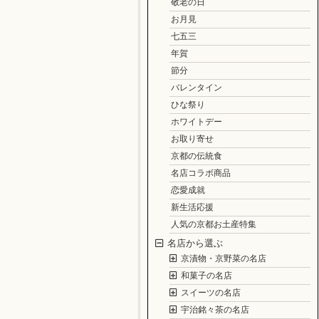
敬老の日
お月見
七五三
年賀
節分
バレンタイン
ひな祭り
ホワイトデー
お取り寄せ
京都の伝統食
名店コラボ商品
恋愛成就
新生活応援
人気の京都お土産特集
名店から選ぶ
京漬物・京野菜の名店
和菓子の名店
スイーツの名店
宇治銘々茶の名店