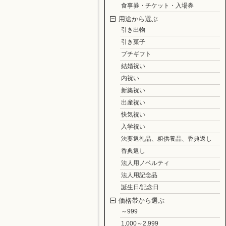
食事券・チケット・入場券
用途から選ぶ
引き出物
引き菓子
プチギフト
結婚祝い
内祝い
新築祝い
出産祝い
快気祝い
入学祝い
法要返礼品、粗供養品、香典返し
香典返し
法人用ノベルティ
法人用記念品
誕生日/記念日
価格帯から選ぶ
～999
1,000～2,999