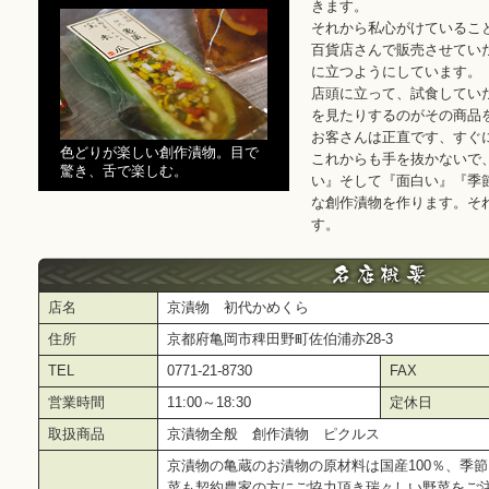
きます。
それから私心がけているこ
百貨店さんで販売させてい
に立つようにしています。
店頭に立って、試食してい
を見たりするのがその商品
お客さんは正直です、すぐ
色どりが楽しい創作漬物。目で
これからも手を抜かないで
驚き、舌で楽しむ。
い』そして『面白い』『季
な創作漬物を作ります。そ
す。
店名
京漬物 初代かめくら
住所
京都府亀岡市稗田野町佐伯浦亦28‐3
TEL
0771-21-8730
FAX
営業時間
11:00～18:30
定休日
取扱商品
京漬物全般 創作漬物 ピクルス
京漬物の亀蔵のお漬物の原材料は国産100％、季
菜も契約農家の方にご協力頂き瑞々しい野菜をご