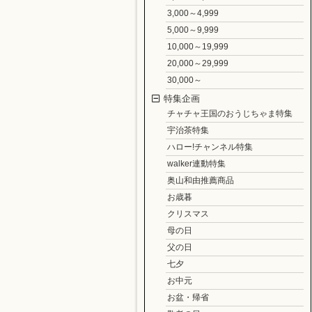
3,000～4,999
5,000～9,999
10,000～19,999
20,000～29,999
30,000～
特集企画
チャチャ王国のおうじちゃま特集
宇治茶特集
ハロー!チャンネル特集
walker連動特集
奥山和由推薦商品
お歳暮
クリスマス
母の日
父の日
七夕
お中元
お盆・帰省