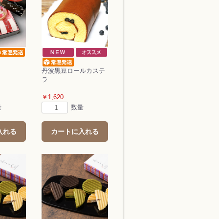
丹波黒豆ロールカステ
ラ
￥1,620
量
数量
入れる
カートに入れる