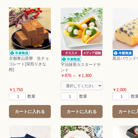
京都東山茶寮 生チョ
黒豆パウンド
コレート[深煎りきな
宇治抹茶カスタードサ
粉]
ンド
￥870 ～ ￥1,300
￥1,750
￥2,000
数量
数量
数
カートに入れる
カートに入れる
カートに