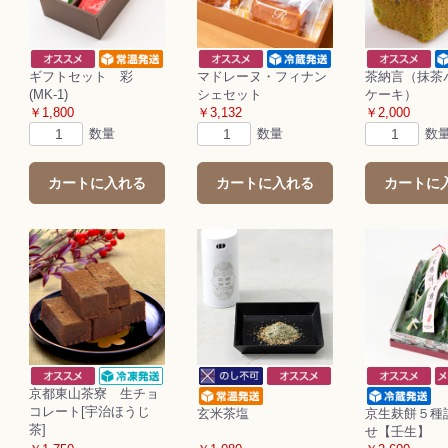
ギフトセット 彩
マドレーヌ・フィナン
茶納言（抹茶
(MK-1)
シェセット
ケーキ）
￥1,800
￥3,132
￥2,000
数量
数量
数
カートに入れる
カートに入れる
カートに
京都東山茶寮 生チョ
コレート[宇治ほうじ
玄米茶塩
京生麸餅５種
茶]
せ【壬生】