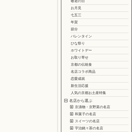
敬老の日
お月見
七五三
年賀
節分
バレンタイン
ひな祭り
ホワイトデー
お取り寄せ
京都の伝統食
名店コラボ商品
恋愛成就
新生活応援
人気の京都お土産特集
名店から選ぶ
京漬物・京野菜の名店
和菓子の名店
スイーツの名店
宇治銘々茶の名店