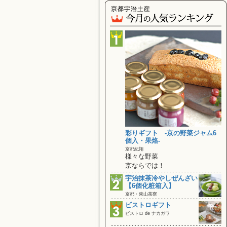
彩りギフト ‐京の野菜ジャム6
個入・果烙‐
京都紀翔
様々な野菜
京ならでは！
宇治抹茶冷やしぜんざい
【6個化粧箱入】
京都・東山茶寮
ビストロギフト
ビストロ de ナカガワ