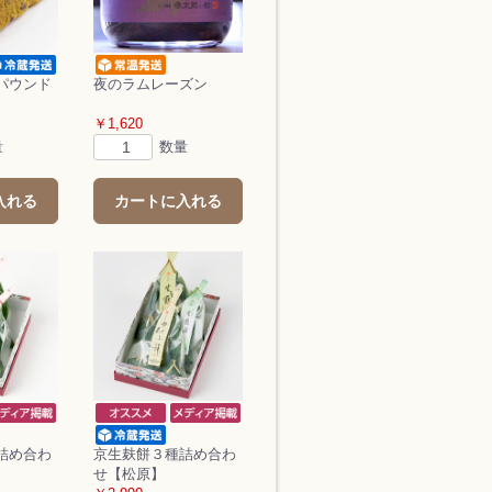
パウンド
夜のラムレーズン
￥1,620
量
数量
入れる
カートに入れる
詰め合わ
京生麸餅３種詰め合わ
せ【松原】