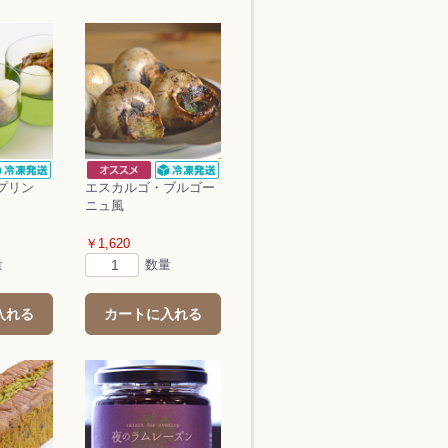
プリン
エスカルゴ・ブルゴー
ニュ風
￥1,620
量
数量
入れる
カートに入れる