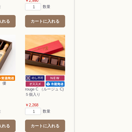
￥2,990
量
数量
入れる
カートに入れる
ト 優
rouge C （ルージュ C)
５個入り
￥2,268
量
数量
入れる
カートに入れる