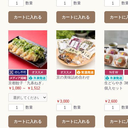
数量
数量
数
カートに入れる
カートに入れる
カートに
京の美味詰め合わせ
京都餃子「九条ねぎ」
生どらやき 3
￥1,080 ～ ￥1,512
個入セット
￥3,000
￥2,600
数量
数量
数
カートに入れる
カートに入れる
カートに