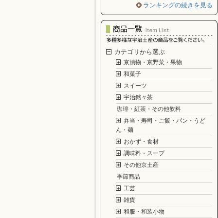
ランキングの続きを見る
カテゴリから選ぶ
京漬物・京野菜・果物
和菓子
スイーツ
宇治銘々茶
珈琲・紅茶・その他飲料
弁当・寿司・ご飯・パン・うど
ん・麺
おかず・食材
調味料・スープ
その他京土産
季節商品
工芸
雑貨
和服・和装小物