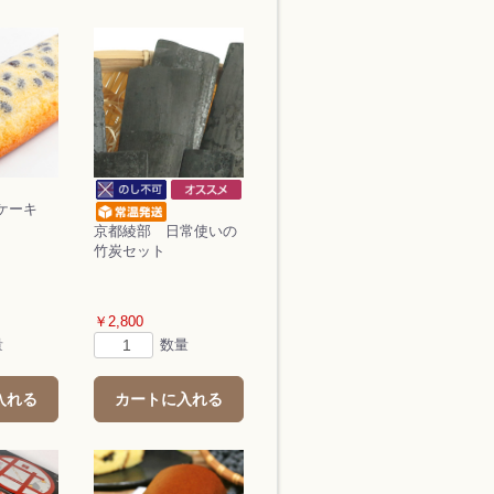
ケーキ
京都綾部 日常使いの
竹炭セット
￥2,800
量
数量
入れる
カートに入れる