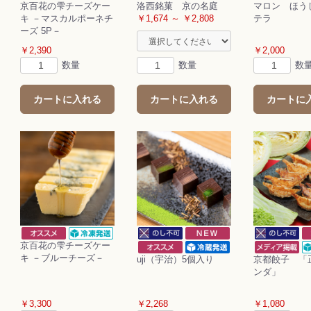
京百花の雫チーズケー
洛西銘菓 京の名庭
マロン ほう
キ －マスカルポーネチ
￥1,674 ～ ￥2,808
テラ
ーズ 5P－
￥2,390
￥2,000
数量
数量
数
カートに入れる
カートに入れる
カートに
京百花の雫チーズケー
キ －ブルーチーズ－
uji（宇治）5個入り
京都餃子 「
ンダ」
￥3,300
￥2,268
￥1,080