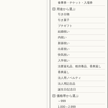
食事券・チケット・入場券
用途から選ぶ
引き出物
引き菓子
プチギフト
結婚祝い
内祝い
新築祝い
出産祝い
快気祝い
入学祝い
法要返礼品、粗供養品、香典返し
香典返し
法人用ノベルティ
法人用記念品
誕生日/記念日
価格帯から選ぶ
～999
1,000～2,999