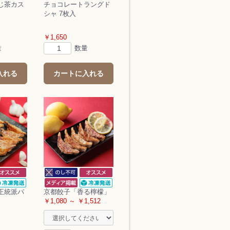
じ茶カス
チョコレートラングド
シャ 7枚入
￥1,650
量
数量
入れる
カートに入れる
正統派パ
京都餃子「香る檸檬」
￥1,080 ～ ￥1,512