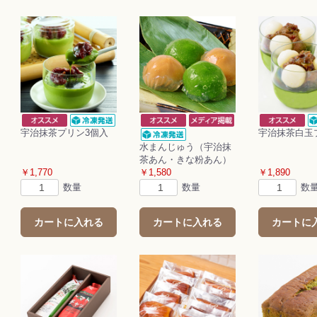
宇治抹茶プリン3個入
宇治抹茶白玉
水まんじゅう（宇治抹
茶あん・きな粉あん）
￥1,770
￥1,580
￥1,890
数量
数量
数
カートに入れる
カートに入れる
カートに