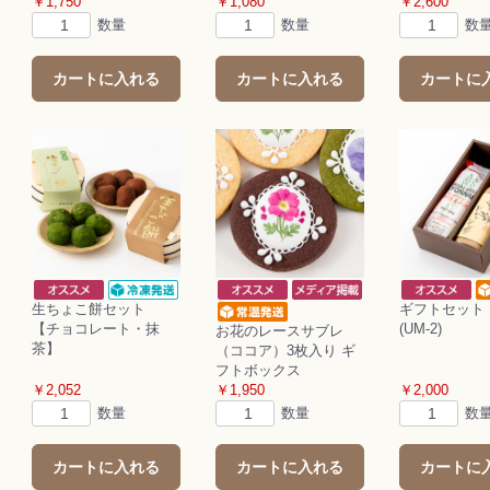
￥1,750
￥1,080
￥2,600
お買い物を続ける
カートへ進む
数量
数量
数
カートに入れる
カートに入れる
カートに
生ちょこ餅セット
ギフトセッ
【チョコレート・抹
(UM-2)
お花のレースサブレ
茶】
（ココア）3枚入り ギ
フトボックス
￥2,052
￥1,950
￥2,000
数量
数量
数
カートに入れる
カートに入れる
カートに