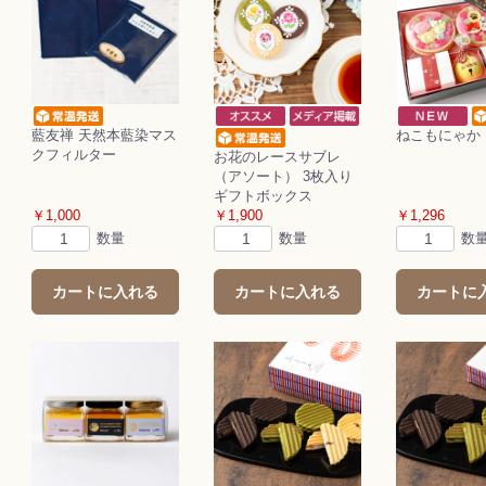
藍友禅 天然本藍染マス
ねこもにゃか
クフィルター
お花のレースサブレ
（アソート） 3枚入り
ギフトボックス
￥1,000
￥1,900
￥1,296
数量
数量
数
カートに入れる
カートに入れる
カートに