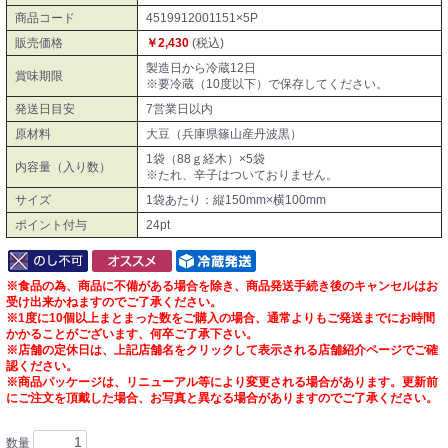
商品コード
4519912001151×5P
販売価格
￥2,430
(税込)
製造日から冷蔵12日
賞味期限
※要冷蔵（10度以下）で保存してください。
発送日目安
7営業日以内
原材料
大豆（兵庫県篠山産丹波黒）
1袋（88ｇ経木）×5袋
内容量（入り数）
※たれ、辛子はついておりません。
サイズ
1袋あたり：縦150mm×横100mm
ポイント付与
24pt
※食品の為、商品に不備がある場合を除き、商品発送手続き後のキャンセルはお
受け出来かねますのでご了承ください。
※1度に10個以上まとまった数をご購入の場合、通常よりもご発送までにお時間
かかることがございます、何卒ご了承下さい。
※店舗の定休日は、上記店舗名をクリックして表示される店舗紹介ページでご確
認ください。
※商品パッケージは、リニューアル等により変更される場合があります。更新前
にご注文を頂戴した場合、お写真と異なる場合がありますのでご了承ください。
数量