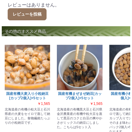
レビューはありません。
レビューを投稿
その他のオススメ商品
国産有機大麦入り小粒納豆
国産有機まぜまぜ納豆[カッ
国産有機小粒
[カップ2個入]×5セット
プ2個入]×5セット
個入]×
￥1,565
￥1,565
北海道産の有機小粒大豆と石川
北海道産の有機黒大豆と石川県
北海道産の有機
県産の大麦をセイロで蒸して納
金沢農業産の有機中粒大豆を蒸
ロで蒸して納豆
豆にしました。食物繊維たっぷ
して黒豆のコクと白豆の爽やか
カップ入りで大
りの小粒納豆です。
さがミックスの納豆にしまし
そのまま味わえ
た。こちらは5セット入
パック2個入×
なります