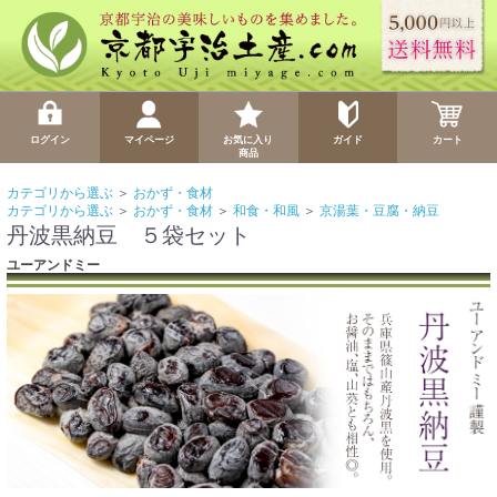
ログイン
マイページ
お気に入り
ガイド
カート
商品
カテゴリから選ぶ
＞
おかず・食材
カテゴリから選ぶ
＞
おかず・食材
＞
和食・和風
＞
京湯葉・豆腐・納豆
丹波黒納豆 ５袋セット
ユーアンドミー