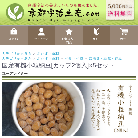
ログイン
マイページ
お気に入り
ガイド
カート
商品
カテゴリから選ぶ
＞
おかず・食材
カテゴリから選ぶ
＞
おかず・食材
＞
和食・和風
＞
京湯葉・豆腐・納豆
国産有機小粒納豆[カップ2個入]×5セット
ユーアンドミー