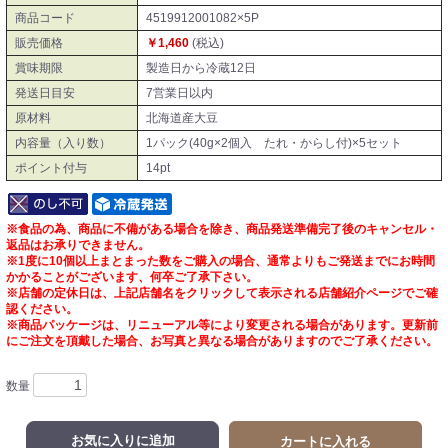
商品コード
4519912001082×5P
販売価格
￥1,460
(税込)
賞味期限
製造日から冷蔵12日
発送日目安
7営業日以内
原材料
北海道産大豆
内容量（入り数）
1パック(40g×2個入 たれ・からし付)×5セット
ポイント付与
14pt
※食品の為、商品に不備がある場合を除き、商品発送準備完了後のキャンセル・
返品はお承りできません。
※1度に10個以上まとまった数をご購入の場合、通常よりもご発送までにお時間
かかることがございます、何卒ご了承下さい。
※店舗の定休日は、上記店舗名をクリックして表示される店舗紹介ページでご確
認ください。
※商品パッケージは、リニューアル等により変更される場合があります。更新前
にご注文を頂戴した場合、お写真と異なる場合がありますのでご了承ください。
数量
お気に入りに追加
カートに入れる