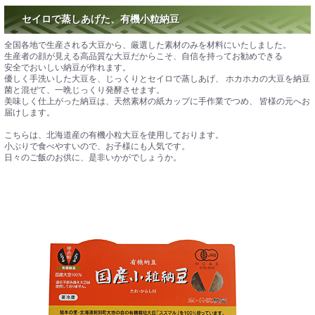
セイロで蒸しあげた、有機小粒納豆
全国各地で生産される大豆から、厳選した素材のみを材料にいたしました。
生産者の顔が見える高品質な大豆だからこそ、自信を持ってお勧めできる
安全でおいしい納豆が作れます。
優しく手洗いした大豆を、じっくりとセイロで蒸しあげ、 ホカホカの大豆を納豆
菌と混ぜて、一晩じっくり発酵させます。
美味しく仕上がった納豆は、天然素材の紙カップに手作業でつめ、 皆様の元へお
届けします。
こちらは、北海道産の有機小粒大豆を使用しております。
小ぶりで食べやすいので、お子様にも人気です。
日々のご飯のお供に、是非いかがでしょうか。