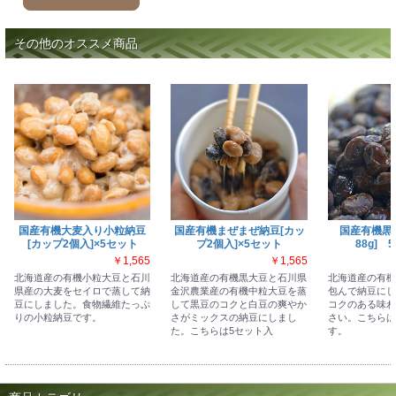
その他のオススメ商品
国産有機大麦入り小粒納豆
国産有機まぜまぜ納豆[カッ
国産有機黒豆
[カップ2個入]×5セット
プ2個入]×5セット
88g] 
￥1,565
￥1,565
北海道産の有機小粒大豆と石川
北海道産の有機黒大豆と石川県
北海道産の有機
県産の大麦をセイロで蒸して納
金沢農業産の有機中粒大豆を蒸
包んで納豆にし
豆にしました。食物繊維たっぷ
して黒豆のコクと白豆の爽やか
コクのある味わ
りの小粒納豆です。
さがミックスの納豆にしまし
さい。こちらは
た。こちらは5セット入
す。