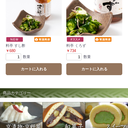
料亭 すし酢
料亭 くろず
￥680
￥734
数量
数量
カートに入れる
カートに入れる
商品カテゴリー
お買い物を続ける
カートへ進む