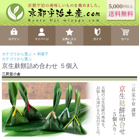
ログイン
マイページ
お気に入り
ガイド
カート
商品
カテゴリから選ぶ
＞
和菓子
カテゴリから選ぶ
京生麸餅詰め合わせ ５個入
三昇堂小倉