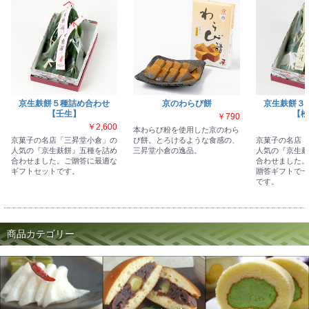
京生麸餅５種詰め合わせ
京のわらび餅
京生麸餅３
【壬生】
【松
￥790
￥2,600
本わらび粉を使用した京のわら
京菓子の名店「三昇堂小倉」の
び餅。とろけるような食感の、
京菓子の名店「
人気の『京生麸餅』五種を詰め
三昇堂小倉の逸品。
人気の『京生麸
合わせました。ご贈答に最適な
合わせました。
ギフトセットです。
贈答ギフトで一
です。
商品カテゴリー