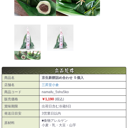
商品名
京生麸餅詰め合わせ ５個入
店舗名
三昇堂小倉
商品コード
namafu_5shu5ko
販売価格
￥1,190
(税込)
賞味期限
出荷日含む冷蔵6日
発送日目安
3営業日以内
■食物アレルゲン
原材料
小麦・乳・大豆・山芋