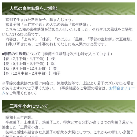
人気の京生麸餅をご堪能
京都で生まれた料理菓子、麸まんじゅう。
京菓子司「三昇堂小倉」の人気の逸品『京生麸餅』。
こちらは5種の京生麸餅を詰め合わせいたしました、それぞれの風味をご堪能
いただけるひと品です。
内容は、「よもぎ」「抹茶」「ゆばふ」「黒糖」「季節の生麸餅」の五種類。
お取り寄せにも、ご来客のおもてなしにも人気のひと品です。
■季節の生麸餅について
（季節の生麸餅は次のお味が入っています）
【春（2月下旬～4月下旬）】 桜
【夏（5月上旬～9月中旬）】 塩
【秋（9月下旬～12月上旬）】 栗
【冬（12月中旬～2月中旬）】 柚子
※季節の生麸餅のお届け内容は、気候状況等で、上記より若干のズレが出る場合
がありますのでご了承ください。 （事前確認をご希望の場合は、
お問合せフォー
ム
をご利用ください）
三昇堂小倉について
昭和十三年創業。
半生菓子、上生菓子、焼菓子...と、得意とする分野が違う２つの和菓子屋から
誕生した「三昇堂小倉」。
技術と感性を融合させ京菓子の伝統を大切にしつつ、これからの新しい京菓子