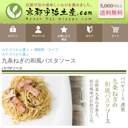
ログイン
マイページ
お気に入り
ガイド
カート
商品
カテゴリから選ぶ
＞
調味料・スープ
カテゴリから選ぶ
九条ねぎの和風パスタソース
パパヤソース