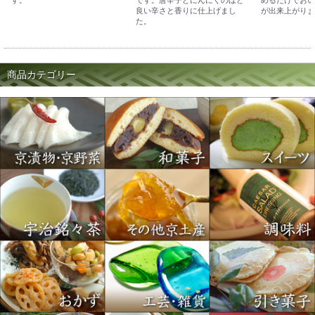
す。
です。唐辛子とにんにくのほど
めるだけでおい
良い辛さと香りに仕上げまし
が出来上がりま
た。
商品カテゴリー