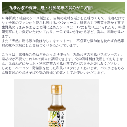
九条ねぎの香味、鰹・利尻昆布の旨みがご好評!
40年間続く独自のソース製法と、自然の素材を活かした味づくりで、京都だけで
なく全国のファンから愛され続けるパパヤソース。酵素の力で野菜を溶かす事で
生野菜のうまみをまるごと閉じ込めたソースは、TVにも取り上げられたり、料理
研究家にもご愛好いただいており、一口で違いがわかるほど、旨み、風味が違い
ます。
また「天然に勝る添加物はなし」をモットーに、不必要な添加物を使わず自然素
材の味を大切にした食品づくりを心がけています。
こちらは、京都産九条ねぎをたっぷり使った『九条ねぎの和風パスタソース』。
塩胡椒が不要でこれ1本で簡単に調理できます。化学調味料は使用しておりませ
ん。九条ねぎにかつお・利尻昆布の和風仕立てのパスタをお楽しみください。
しめじ・ベーコン・野菜類を使った和風パスタによくあいます。パスタはもちろ
ん野菜炒めや焼きそばや鶏の唐揚げの素としてお使いいただけます。