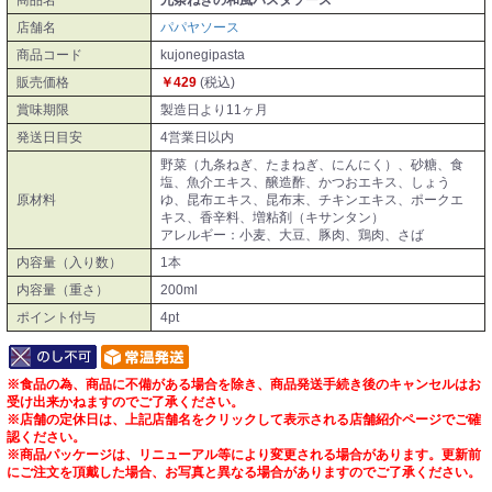
商品名
九条ねぎの和風パスタソース
店舗名
パパヤソース
商品コード
kujonegipasta
販売価格
￥429
(税込)
賞味期限
製造日より11ヶ月
発送日目安
4営業日以内
野菜（九条ねぎ、たまねぎ、にんにく）、砂糖、食
塩、魚介エキス、醸造酢、かつおエキス、しょう
原材料
ゆ、昆布エキス、昆布末、チキンエキス、ポークエ
キス、香辛料、増粘剤（キサンタン）
アレルギー：小麦、大豆、豚肉、鶏肉、さば
内容量（入り数）
1本
内容量（重さ）
200ml
ポイント付与
4pt
※食品の為、商品に不備がある場合を除き、商品発送手続き後のキャンセルはお
受け出来かねますのでご了承ください。
※店舗の定休日は、上記店舗名をクリックして表示される店舗紹介ページでご確
認ください。
※商品パッケージは、リニューアル等により変更される場合があります。更新前
にご注文を頂戴した場合、お写真と異なる場合がありますのでご了承ください。