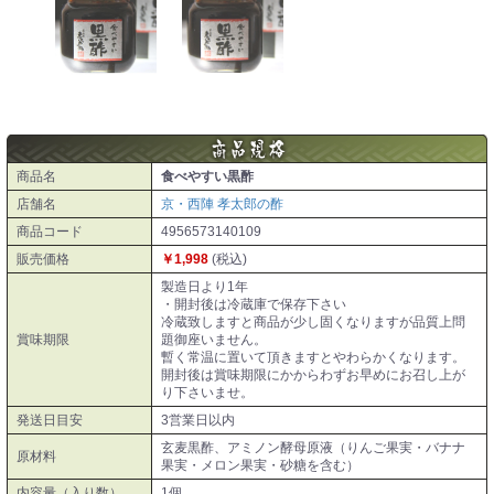
商品名
食べやすい黒酢
店舗名
京・西陣 孝太郎の酢
商品コード
4956573140109
販売価格
￥1,998
(税込)
製造日より1年
・開封後は冷蔵庫で保存下さい
冷蔵致しますと商品が少し固くなりますが品質上問
賞味期限
題御座いません。
暫く常温に置いて頂きますとやわらかくなります。
開封後は賞味期限にかからわずお早めにお召し上が
り下さいませ。
発送日目安
3営業日以内
玄麦黒酢、アミノン酵母原液（りんご果実・バナナ
原材料
果実・メロン果実・砂糖を含む）
内容量（入り数）
1個