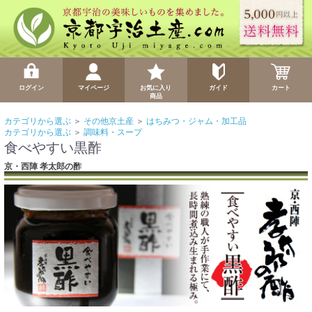
ログイン
マイページ
お気に入り
ガイド
カート
商品
カテゴリから選ぶ
＞
その他京土産
＞
はちみつ・ジャム・加工品
カテゴリから選ぶ
＞
調味料・スープ
食べやすい黒酢
京・西陣 孝太郎の酢