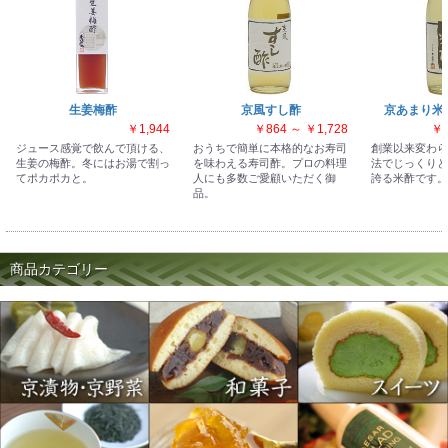
生姜梅酢
京風すし酢
京あまり米酢
￥1,944
￥864 ～ ￥1,728
￥7
ジュース感覚で飲んで頂ける、
おうちで簡単に本格的なお寿司
創業以来変わら
生姜の梅酢。冬にはお湯で割っ
を味わえる寿司酢。プロの料理
法でじっくりと
てポカポカと。
人にも多数ご愛顧いただく御
誇る米酢です。
品。
商品カテゴリー