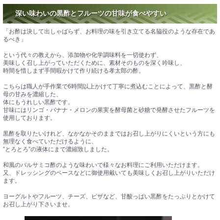
深い味わいの黒酢とフルーツの甘味が食べやすい
「お酢は決して出しゃばらず、お料理の味を引き立てる名脇役のような存在であ
るべき」
という代々の教えから、添加物や化学調味料を一切使わず、
美味しく召し上がっていただくために、素材そのものを深く吟味し、
時間を惜しまず手間暇かけて作り続ける孝太郎の酢。
こちらは職人が手作業で6時間以上かけて丁寧に煮込むことによって、黒酢と酵
母の甘みを濃縮した、
体にもうれしい黒酢です。
甘味にはリンゴ・バナナ・メロンの果実を酵母菌と砂糖で発酵させたフルーツを
使用しております。
黒酢を取りたいけれど、なかなかそのままではお召し上がりにくいという方にも
無理なく食べていただけるように、
”とろとろ”の液体にまで濃縮致しました。
和風のバルサミコ酢のような味わいで様々なお料理にご利用いただけます。
又、ドレッシングのベースなどに御使用戴いても美味しくお召し上がりいただけ
ます。
ヨーグルトやフルーツ、チーズ、ピザなど、甘酸っぱい黒酢をたっぷりとかけて
お召し上がり下さいませ。