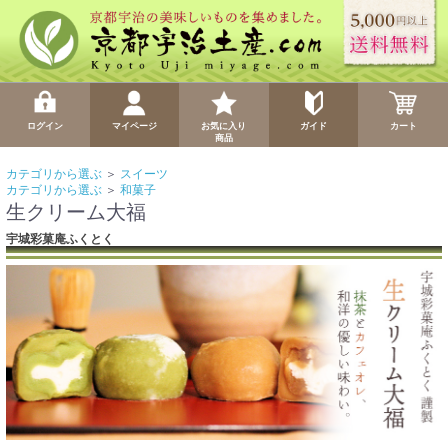
ログイン
マイページ
お気に入り
ガイド
カート
商品
カテゴリから選ぶ
＞
スイーツ
カテゴリから選ぶ
＞
和菓子
生クリーム大福
宇城彩菓庵ふくとく