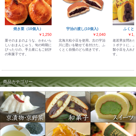
焼き栗（10個入）
宇治の渡し(10個入)
ふくと
￥1,250
￥2,040
￥1,
栗そのままのような、かわいら
北海大粒小豆を使用。古の宇治
老若男女問わず
しいおまんじゅう。旬の時期に
川に思いを馳せて名付けた、ふ
トポテトに、上
ぴったりの、手土産にもご好評
くとく自慢のどら焼きです。
製小豆を入れた
の和菓子です。
す。
商品カテゴリー