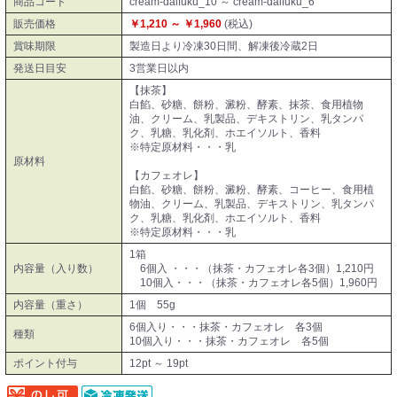
商品コード
cream-daifuku_10 ～ cream-daifuku_6
販売価格
￥1,210 ～ ￥1,960
(税込)
賞味期限
製造日より冷凍30日間、解凍後冷蔵2日
発送日目安
3営業日以内
【抹茶】
白餡、砂糖、餅粉、澱粉、酵素、抹茶、食用植物
油、クリーム、乳製品、デキストリン、乳タンパ
ク、乳糖、乳化剤、ホエイソルト、香料
※特定原材料・・・乳
原材料
【カフェオレ】
白餡、砂糖、餅粉、澱粉、酵素、コーヒー、食用植
物油、クリーム、乳製品、デキストリン、乳タンパ
ク、乳糖、乳化剤、ホエイソルト、香料
※特定原材料・・・乳
1箱
内容量（入り数）
6個入 ・・・（抹茶・カフェオレ各3個）1,210円
10個入・・・（抹茶・カフェオレ各5個）1,960円
内容量（重さ）
1個 55g
6個入り・・・抹茶・カフェオレ 各3個
種類
10個入り・・・抹茶・カフェオレ 各5個
ポイント付与
12pt ～ 19pt