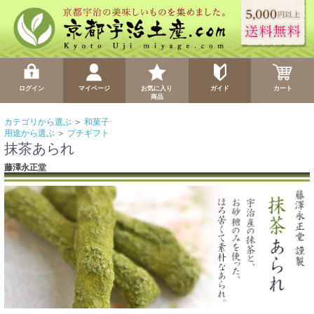
ログイン
マイページ
お気に入り
ガイド
カート
商品
カテゴリから選ぶ
＞
和菓子
用途から選ぶ
＞
プチギフト
抹茶あられ
藤澤永正堂