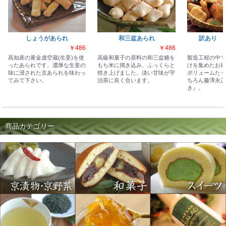
しょうがあられ
和三盆あられ
訳あり 
￥486
￥486
高知産の黄金虚空蔵(生姜)を使
高級和菓子の原料の和三盆糖を
製造工程の中で
ったあられです。濃厚な生姜の
もち米に搗き込み、ふっくらと
けを集めたお得
味に浸された京あられを味わっ
焼き上げました。淡い甘味が宇
ボリュームたっ
てみて下さい。
治茶に良く合います。
ちろん藤澤永正
き』。
商品カテゴリー