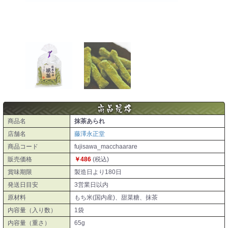
商品名
抹茶あられ
店舗名
藤澤永正堂
商品コード
fujisawa_macchaarare
販売価格
￥486
(税込)
賞味期限
製造日より180日
発送日目安
3営業日以内
原材料
もち米(国内産)、甜菜糖、抹茶
内容量（入り数）
1袋
内容量（重さ）
65g