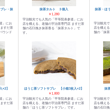
サブレ・抹
抹茶タルト ３個入
抹茶・ほ
￥1,280
宇治観光でも人気の「平等院表参道」にお
道」にお
宇治観光で
店を構える、老舗の宇治茶専門店 ますだ茶
 ますだ茶
店を構える
舗の石臼挽き抹茶香る「抹茶タルト」で
パウンド
舗の「抹茶
す。
入×2】
ほうじ茶ソフトサブレ 【小箱3枚入×2】
抹
￥1,800
道」にお
宇治観光でも人気の「平等院表参道」にお
宇治観光で
 ますだ茶
店を構える、老舗の宇治茶専門店 ますだ茶
店を構える
舗の「ほうじ茶ソフトサブレ」です。
舗の石臼挽