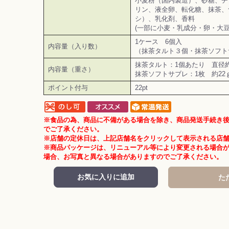
小麦粉（国内製造）、砂糖、チ
お買い物を続ける
カートへ進む
リン、液全卵、転化糖、抹茶、
シ）、乳化剤、香料
(一部に小麦・乳成分・卵・大豆
1ケース 6個入
内容量（入り数）
（抹茶タルト３個・抹茶ソフト
抹茶タルト：1個あたり 直径約7
内容量（重さ）
抹茶ソフトサブレ：1枚 約22
ポイント付与
22pt
※食品の為、商品に不備がある場合を除き、商品発送手続き
でご了承ください。
※店舗の定休日は、上記店舗名をクリックして表示される店
※商品パッケージは、リニューアル等により変更される場合
場合、お写真と異なる場合がありますのでご了承ください。
お気に入りに追加
た