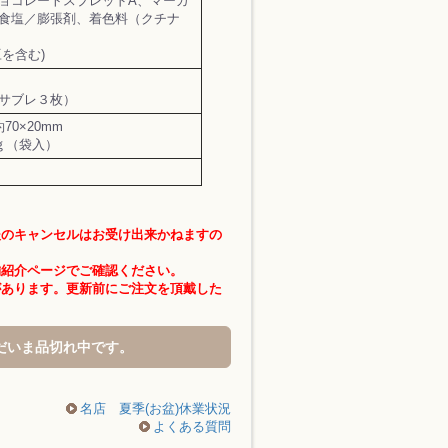
ョコレートスプレッドA、マーガ
食塩／膨張剤、着色料（クチナ
を含む)
サブレ３枚）
0×20mm
ｇ（袋入）
後のキャンセルはお受け出来かねますの
舗紹介ページでご確認ください。
があります。更新前にご注文を頂戴した
だいま品切れ中です。
名店 夏季(お盆)休業状況
よくある質問