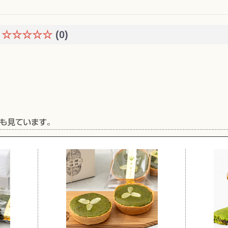
☆☆☆☆☆
(0)