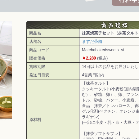
商品名
抹茶焼菓子セット（抹茶タルト
店舗名
ますだ茶舗
商品コード
Matchabakedsweets_st
販売価格
￥2,280
(税込)
賞味期限
14日以上のお品をお届けいた
発送日目安
4営業日以内
【抹茶タルト】
クッキータルト(小麦粉(国内製
む）、砂糖、卵）、卵、フラン
ドル、砂糖、バター、小麦粉、
食品、抹茶／トレハロース、香
ゲル化剤(ペクチン、オレンジ由
ラギナン)
原材料
(一部に小麦・乳・卵・大豆・
【抹茶ソフトサブレ】