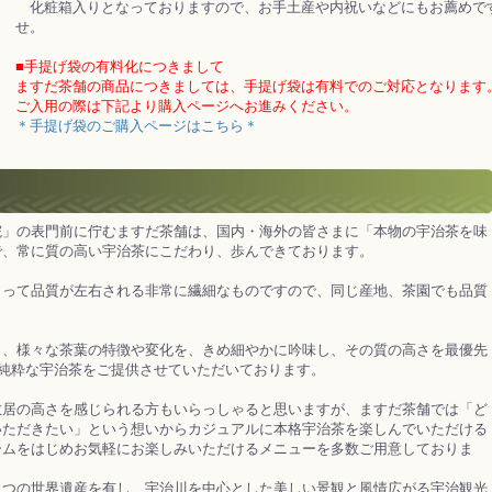
化粧箱入りとなっておりますので、お手土産や内祝いなどにもお薦めで
せ。
■手提げ袋の有料化につきまして
ますだ茶舗の商品につきましては、手提げ袋は有料でのご対応となります。（
ご入用の際は下記より購入ページへお進みください。
＊手提げ袋のご購入ページはこちら＊
」の表門前に佇むますだ茶舗は、国内・海外の皆さまに「本物の宇治茶を味
で、常に質の高い宇治茶にこだわり、歩んできております。
って品質が左右される非常に繊細なものですので、同じ産地、茶園でも品質
。
、様々な茶葉の特徴や変化を、きめ細やかに吟味し、その質の高さを最優先
％純粋な宇治茶をご提供させていただいております。
居の高さを感じられる方もいらっしゃると思いますが、ますだ茶舗では「ど
いただきたい」という想いからカジュアルに本格宇治茶を楽しんでいただける
ームをはじめお気軽にお楽しみいただけるメニューを多数ご用意しておりま
つの世界遺産を有し、宇治川を中心とした美しい景観と風情広がる宇治観光