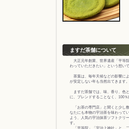
ますだ茶舗について
大正元年創業、世界遺産「平等院
わっていただきたい」という想い
茶葉は、毎年天候などの影響によ
が安定しない年も当然出てきます
ますだ茶舗では、味、香り、色と
に、ブレンドすることなく、100
「お茶の専門店」と聞くと少し敷
なたにも本物の宇治茶を味わって
よう、人気の宇治抹茶ソフトクリ
す。
「平等院」「宇治上神社」と、二