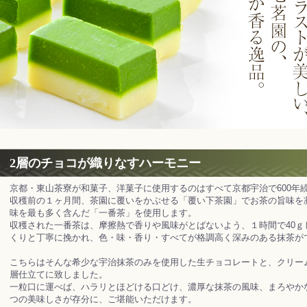
2層のチョコが織りなすハーモニー
京都・東山茶寮が和菓子、洋菓子に使用するのはすべて京都宇治で600年
収穫前の１ヶ月間、茶園に覆いをかぶせる「覆い下茶園」でお茶の旨味を
味を最も多く含んだ「一番茶」を使用します。
収穫された一番茶は、摩擦熱で香りや風味がとばないよう、１時間で40ｇ
くりと丁寧に挽かれ、色・味・香り・すべてが格調高く深みのある抹茶が
こちらはそんな希少な宇治抹茶のみを使用した生チョコレートと、クリー
層仕立てに致しました。
一粒口に運べば、ハラリとほどける口どけ、濃厚な抹茶の風味、まろやか
つの美味しさが存分に、ご堪能いただけます。