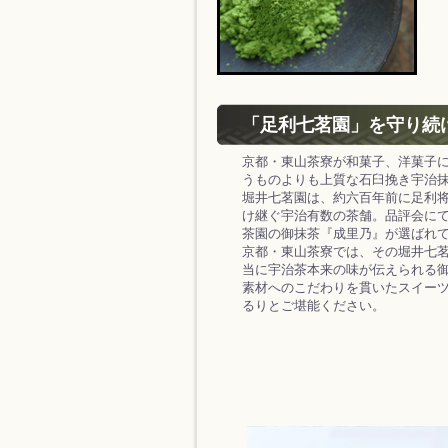
「足利七茗園」を守り続
京都・東山茶寮が和菓子、洋菓子
うものよりも上質な石臼挽き宇治
堀井七茗園は、約六百年前に足利将
け継ぐ宇治有数の茶舗。品評会に
茶園の御抹茶『成里乃』が選ばれ
京都・東山茶寮では、その堀井七
当に宇治茶本来の味が伝えられる
素材へのこだわりを貫いたスイー
るりとご堪能ください。