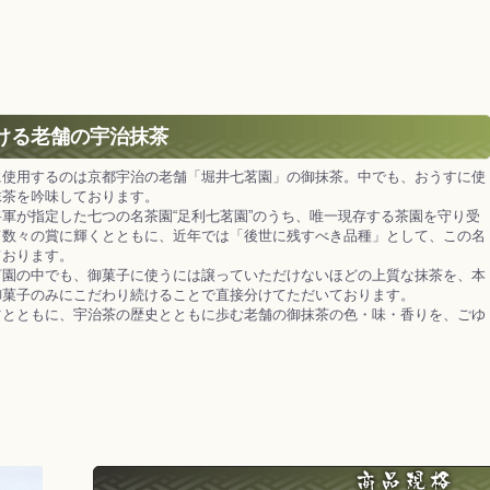
ける老舗の宇治抹茶
に使用するのは京都宇治の老舗「堀井七茗園」の御抹茶。中でも、おうすに使
抹茶を吟味しております。
軍が指定した七つの名茶園“足利七茗園”のうち、唯一現存する茶園を守り受
て数々の賞に輝くとともに、近年では「後世に残すべき品種」として、この名
ております。
茗園の中でも、御菓子に使うには譲っていただけないほどの上質な抹茶を、本
御菓子のみにこだわり続けることで直接分けてただいております。
ツとともに、宇治茶の歴史とともに歩む老舗の御抹茶の色・味・香りを、ごゆ