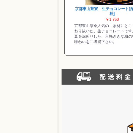
京都東山茶寮 生チョコレート[
粉]
￥1,750
京都東山茶寮人気の、素材にとこ
わり抜いた、生チョコレートです
豆を深煎りした、京挽ききな粉の
味わいをご堪能下さい。