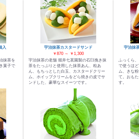
お買い物を続ける
カートへ進む
個入
宇治抹茶カスタードサンド
宇治抹
￥870 ～ ￥1,300
治抹茶を
宇治抹茶の老舗 堀井七茗園製の石臼挽き抹
ふっくら、
き菓子で
茶をたっぷりと使用した抹茶あん、粒あ
で使うほど
ん、もちっとした白玉、カスタードクリー
ム、きな粉
ム、ホイップクリームをどら焼きの皮でサ
て。おもた
ンドした、豪華なスイーツです。
す。