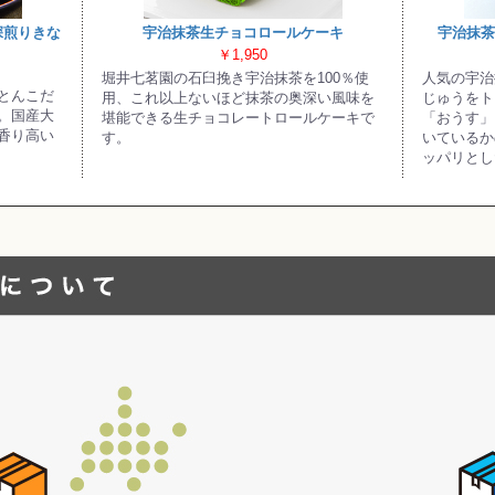
深煎りきな
宇治抹茶生チョコロールケーキ
宇治抹茶
￥1,950
堀井七茗園の石臼挽き宇治抹茶を100％使
人気の宇治
とんこだ
用、これ以上ないほど抹茶の奥深い風味を
じゅうをト
。国産大
堪能できる生チョコレートロールケーキで
「おうす」
香り高い
す。
いているか
ッパリとし