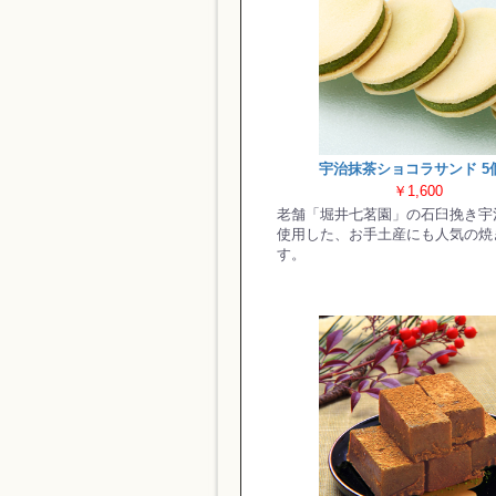
宇治抹茶ショコラサンド 5
￥1,600
老舗「堀井七茗園」の石臼挽き宇
使用した、お手土産にも人気の焼
す。