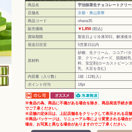
商品名
宇治抹茶生チョコレートクリー
店舗名
京都・東山茶寮
商品コード
ohana35
販売価格
￥1,850
(税込)
賞味期限
製造日より冷凍30日。解凍後冷
発送日目安
5営業日以内
砂糖、生クリーム、ココアバタ
茶、クリームチーズ、脱脂粉乳
原材料
料、安定剤(ローカストビーンズ
乳、大豆を含む)
内容量（入り数）
1箱（12粒入）
ポイント付与
18pt
※食品の為、商品に不備がある場合を除き、商品発送手続き
でご了承ください。
※店舗の定休日は、上記店舗名をクリックして表示される店
※商品パッケージは、リニューアル等により変更される場合
場合、お写真と異なる場合がありますのでご了承ください。