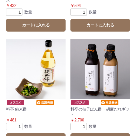
ス
￥432
￥594
数量
数量
カートに入れる
カートに入れる
料亭 純米酢
料亭の柚子ぽん酢・胡麻だれギフ
ト
￥481
￥2,700
数量
数量