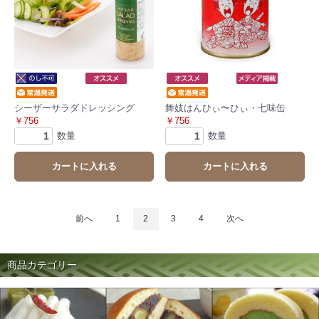
シーザーサラダドレッシング
舞妓はんひぃ〜ひぃ・七味缶
￥756
￥756
数量
数量
カートに入れる
カートに入れる
前へ
1
2
3
4
次へ
商品カテゴリー