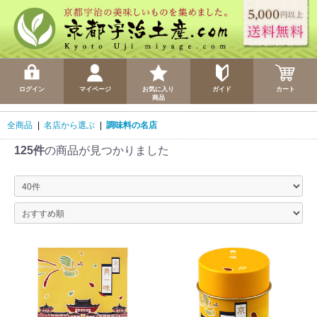
ログイン
マイページ
お気に入り
ガイド
カート
商品
全商品
|
名店から選ぶ
|
調味料の名店
125件
の商品が見つかりました