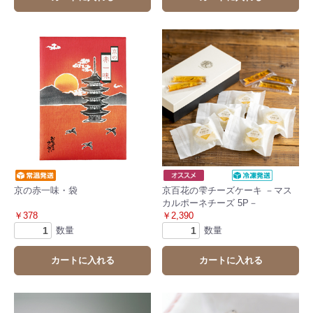
京の赤一味・袋
京百花の雫チーズケーキ －マス
カルポーネチーズ 5P－
￥378
￥2,390
数量
数量
カートに入れる
カートに入れる