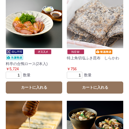
特上角切塩ふき昆布 しらかわ
料亭の合鴨ロース(2本入)
￥5,724
￥756
数量
数量
カートに入れる
カートに入れる