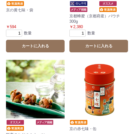
京の黄七味・袋
京都蜂蜜（京都府産）パウチ
300g
￥594
￥2,380
数量
数量
カートに入れる
カートに入れる
京の赤七味・缶