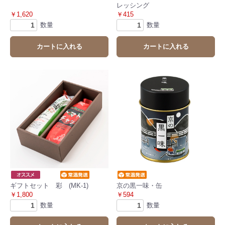
レッシング
￥1,620
￥415
数量
数量
カートに入れる
カートに入れる
ギフトセット 彩 (MK-1)
京の黒一味・缶
￥1,800
￥594
数量
数量