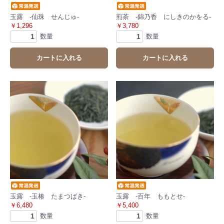
玉露 -仙珠 せんじゅ-
煎茶 -錦乃香 にしきのかをる-
￥1,296
￥3,780
数量
数量
カートに入れる
カートに入れる
玉露 -玉椿 たまつばき-
玉露 -百年 ももとせ-
￥6,480
￥5,400
数量
数量