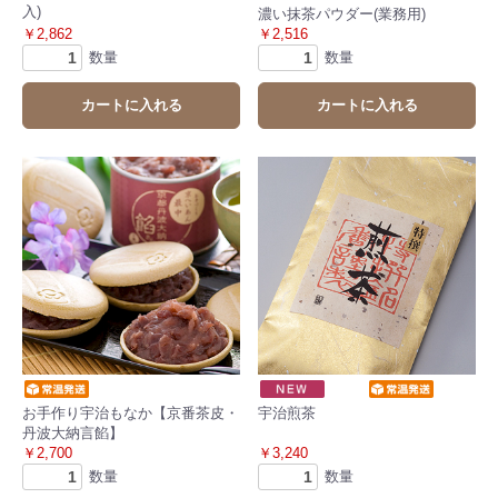
入)
濃い抹茶パウダー(業務用)
￥2,862
￥2,516
数量
数量
カートに入れる
カートに入れる
お手作り宇治もなか【京番茶皮・
宇治煎茶
丹波大納言餡】
￥2,700
￥3,240
数量
数量