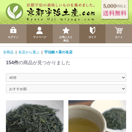
ログイン
マイページ
お気に入り
ガイド
カート
商品
全商品
|
名店から選ぶ
|
宇治銘々茶の名店
154件
の商品が見つかりました