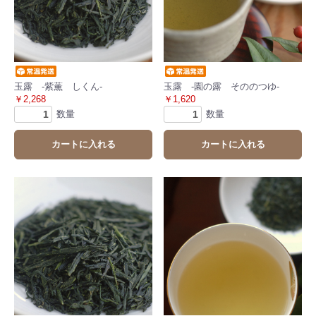
玉露 -紫薫 しくん-
玉露 -園の露 そののつゆ-
￥2,268
￥1,620
数量
数量
カートに入れる
カートに入れる