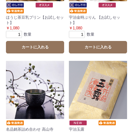
ほうじ茶豆乳プリン【お試しセッ
宇治金時ぷりん 【お試しセッ
ト】
ト】
￥1,080
￥1,080
数量
数量
カートに入れる
カートに入れる
名品銘茶詰め合わせ 高山寺
宇治玉露