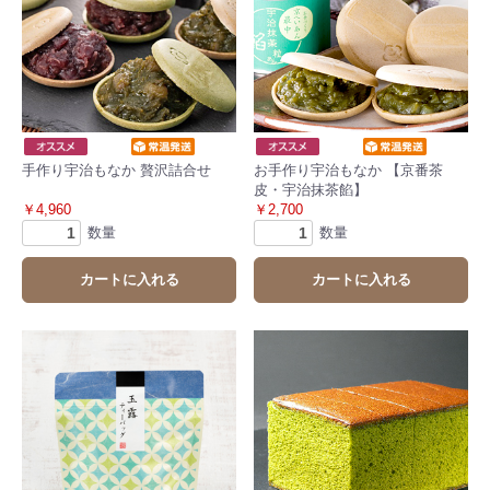
手作り宇治もなか 贅沢詰合せ
お手作り宇治もなか 【京番茶
皮・宇治抹茶餡】
￥4,960
￥2,700
数量
数量
カートに入れる
カートに入れる
お買い物を続ける
カートへ進む