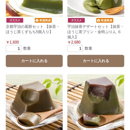
京都宇治の葛餅セット 【抹茶・
宇治抹茶デザートセット【抹茶・
ほうじ茶くずもち5個入り】
ほうじ茶プリン・金時ぷりん ６
個入】
￥1,600
￥2,680
数量
数量
カートに入れる
カートに入れる